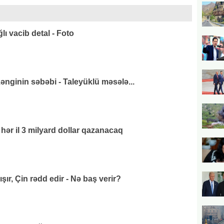
ı vacib detal - Foto
ənginin səbəbi - Taleyüklü məsələ...
ər il 3 milyard dollar qazanacaq
ır, Çin rədd edir - Nə baş verir?