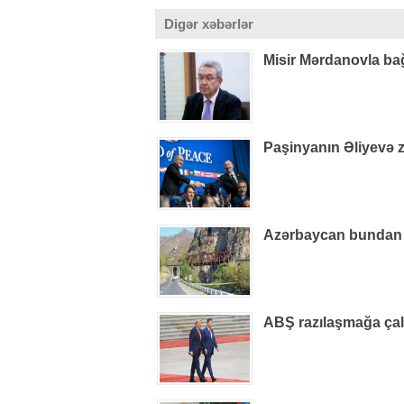
Digər xəbərlər
Misir Mərdanovla bağl
Paşinyanın Əliyevə z
Azərbaycan bundan h
ABŞ razılaşmağa çalış