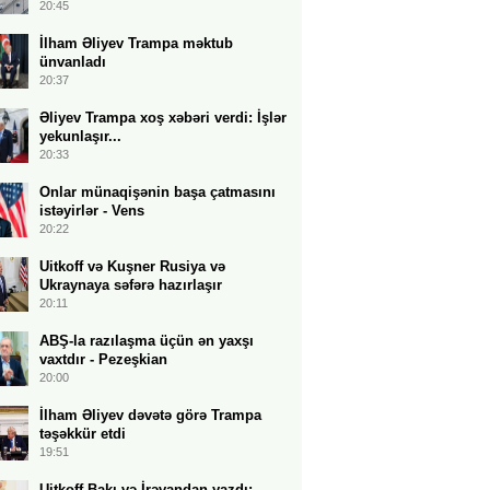
20:45
İlham Əliyev Trampa məktub
ünvanladı
20:37
Əliyev Trampa xoş xəbəri verdi: İşlər
yekunlaşır...
20:33
Onlar münaqişənin başa çatmasını
istəyirlər - Vens
20:22
Uitkoff və Kuşner Rusiya və
Ukraynaya səfərə hazırlaşır
20:11
ABŞ-la razılaşma üçün ən yaxşı
vaxtdır - Pezeşkian
20:00
İlham Əliyev dəvətə görə Trampa
təşəkkür etdi
19:51
Uitkoff Bakı və İrəvandan yazdı: