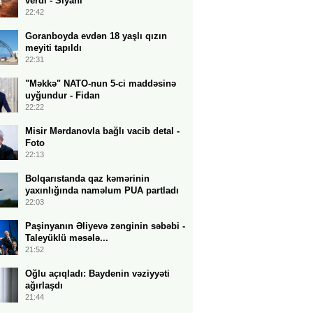
verdi - Siyahı
22:42
Goranboyda evdən 18 yaşlı qızın
meyiti tapıldı
22:31
"Məkkə" NATO-nun 5-ci maddəsinə
uyğundur - Fidan
22:22
Misir Mərdanovla bağlı vacib detal -
Foto
22:13
Bolqarıstanda qaz kəmərinin
yaxınlığında naməlum PUA partladı
22:03
Paşinyanın Əliyevə zənginin səbəbi -
Taleyüklü məsələ...
21:52
Oğlu açıqladı: Baydenin vəziyyəti
ağırlaşdı
21:44