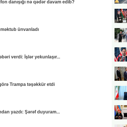
efon danışığı nə qədər davam edib?
 məktub ünvanladı
əri verdi: İşlər yekunlaşır...
görə Trampa təşəkkür etdi
andan yazdı: Şərəf duyuram...