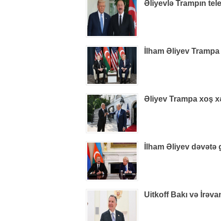
Əliyevlə Trampın tel
İlham Əliyev Trampa
Əliyev Trampa xoş xəb
İlham Əliyev dəvətə 
Uitkoff Bakı və İrəv