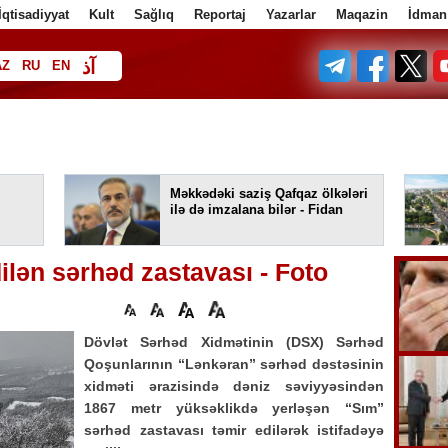
İqtisadiyyat
Kult
Sağlıq
Reportaj
Yazarlar
Maqazin
İdman
آذ
AZ
RU
EN
ف
Məkkədəki saziş Qafqaz ölkələri
ilə də imzalana bilər - Fidan
ilən sərhəd zastavası - Foto
Dövlət Sərhəd Xidmətinin (DSX) Sərhəd
Qoşunlarının “Lənkəran” sərhəd dəstəsinin
xidməti ərazisində dəniz səviyyəsindən
1867 metr yüksəklikdə yerləşən “Sım”
sərhəd zastavası təmir edilərək istifadəyə