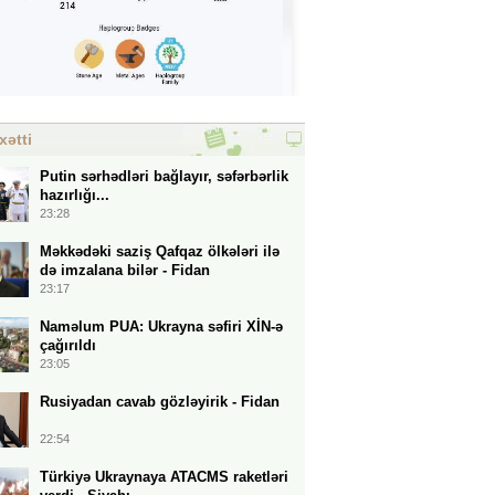
xətti
Putin sərhədləri bağlayır, səfərbərlik
hazırlığı...
23:28
Məkkədəki saziş Qafqaz ölkələri ilə
də imzalana bilər - Fidan
23:17
Naməlum PUA: Ukrayna səfiri XİN-ə
çağırıldı
23:05
Rusiyadan cavab gözləyirik - Fidan
22:54
Türkiyə Ukraynaya ATACMS raketləri