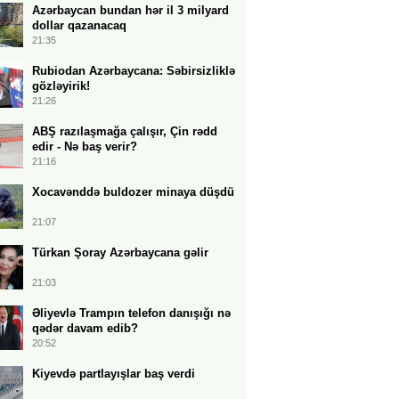
Azərbaycan bundan hər il 3 milyard
dollar qazanacaq
21:35
Rubiodan Azərbaycana: Səbirsizliklə
gözləyirik!
21:26
ABŞ razılaşmağa çalışır, Çin rədd
edir - Nə baş verir?
21:16
Xocavənddə buldozer minaya düşdü
21:07
Türkan Şoray Azərbaycana gəlir
21:03
Əliyevlə Trampın telefon danışığı nə
qədər davam edib?
20:52
Kiyevdə partlayışlar baş verdi