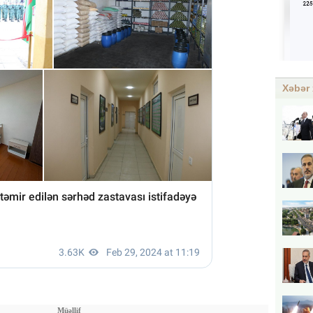
Xəbər 
Müəllif