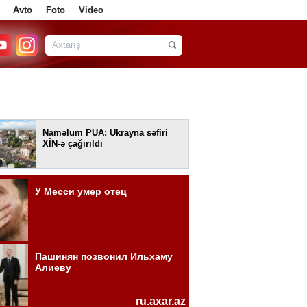
Avto
Foto
Video
Naməlum PUA: Ukrayna səfiri
XİN-ə çağırıldı