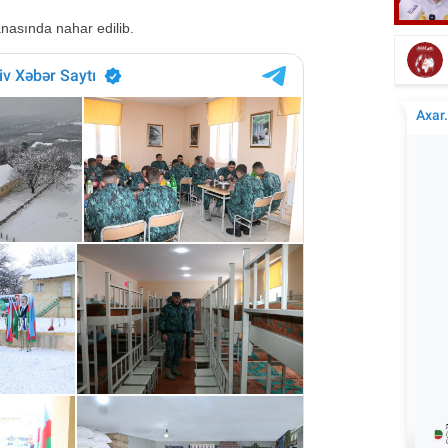
Bu gün Azərbaycan kinosunun yaranma
nasında nahar edilib.
günüdür