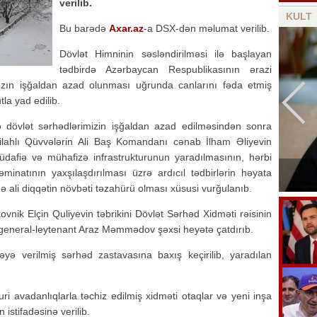
verilib.
KULT
Bu barədə
Axar.az
-a DSX-dən məlumat verilib.
Dövlət Himninin səsləndirilməsi ilə başlayan
tədbirdə Azərbaycan Respublikasının ərazi
ızın işğaldan azad olunması uğrunda canlarını fəda etmiş
tla yad edilib.
dövlət sərhədlərimizin işğaldan azad edilməsindən sonra
ilahlı Qüvvələrin Ali Baş Komandanı cənab İlham Əliyevin
üdafiə və mühafizə infrastrukturunun yaradılmasının, hərbi
Bu gün Azərbaycan kinosunun yaranma
əminatının yaxşılaşdırılması üzrə ardıcıl tədbirlərin həyata
günüdür
ə ali diqqətin növbəti təzahürü olması xüsusi vurğulanıb.
ovnik Elçin Quliyevin təbrikini Dövlət Sərhəd Xidməti rəisinin
general-leytenant Araz Məmmədov şəxsi heyətə çatdırıb.
əyə verilmiş sərhəd zastavasına baxış keçirilib, yaradılan
ri avadanlıqlarla təchiz edilmiş xidməti otaqlar və yeni inşa
 istifadəsinə verilib.