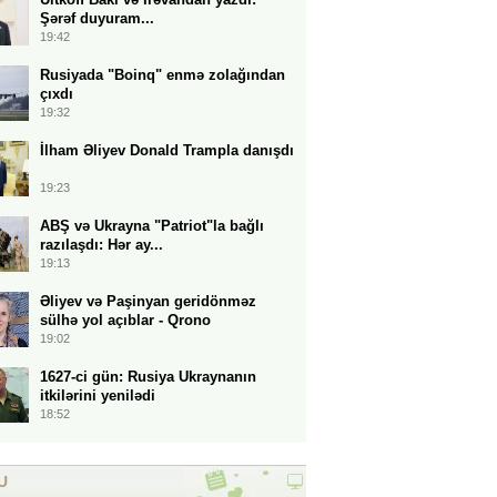
Şərəf duyuram...
19:42
Rusiyada "Boinq" enmə zolağından
çıxdı
19:32
İlham Əliyev Donald Trampla danışdı
19:23
ABŞ və Ukrayna "Patriot"la bağlı
razılaşdı: Hər ay...
19:13
Əliyev və Paşinyan geridönməz
sülhə yol açıblar - Qrono
19:02
1627-ci gün: Rusiya Ukraynanın
itkilərini yenilədi
18:52
U