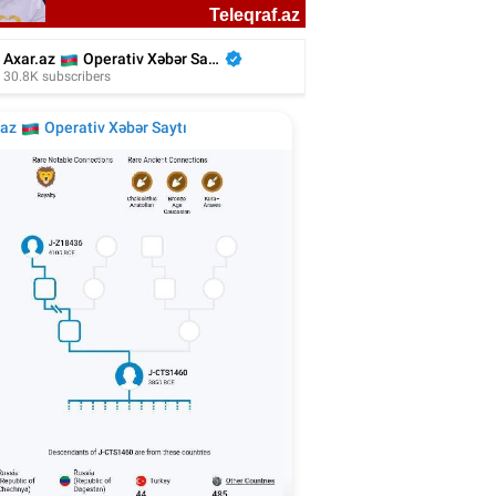
Türkan Şoray Azərbaycana gəlir