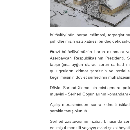
bütövlüyünün bərpa edilməsi, torpaqlarım
şəhidlərimizin əziz xatirəsi bir dəqiqəlik süku
Ərazi bütövlüyümüzün bərpa olunması və 
Azərbaycan Respublikasının Prezidenti, S
tapşırığına uyğun olaraq zəruri sərhəd m
qulluqçuların xidmət şəraitinin və sosial t
keçirilməsinin dövlət sərhədinin mühafizəsin
Dövlət Sərhəd Xidmətinin rəisi general-polk
müavini - Sərhəd Qoşunlarının komandanı 
Açılış mərasimindən sonra xidməti istifad
şəraitlə tanış olunub.
Sərhəd zastavasının inzibati binasında zəru
edilmiş 4 mənzilli yaşayış evləri şəxsi heyətin