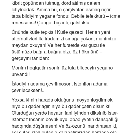
kibrit çöpündən tutmuş, dörd atılmış qələm
içliyinədək. Amma bu, o çərçivələri asmaq üçün
tapa bildiyim yeganə fondu: Qəbilə təfəkkürü – icma
renessansı! Çəngəl-bıçaqlı, qalstuklu!..
Önündə kütlə təpkisi! Kütlə qəzəbi! Hər an yeni
alternativləri ilə iradəmizi sınağa çəkən, mənimizə
meydan oxuyan! Və hər fürsətdə var gücü ilə
üstümüzə bağıra-bağıra bizə öz hökmünü –
gerçəyini tanıdan:
Mənim həqiqətim sənin üz tuta biləcəyin yeganə
ünvandı!
İstədiyin adama çevrilməsən, istənilən adama
çevriləcəksən!..
Yoxsa kimin harada olduğunu məyyənləşdirmək
niyə bu qədər ağır, niyə bu qədər çətin olsun ki!
Oturduğun yerdə həyatın faniliyindən diksinib istər-
istəməz insanın böyüklüyü, əbədiyyətin darısqallığı
haqqında düşünəsən! Və öz-özünü inandırasan ki,
sel suları kimi bulanıq kaianatımızdan hardasa elə