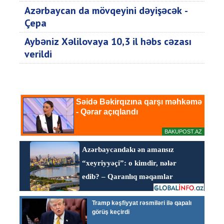
Azərbaycan da mövqeyini dəyişəcək -
Çepa
Aybəniz Xəlilovaya 10,3 il həbs cəzası
verildi