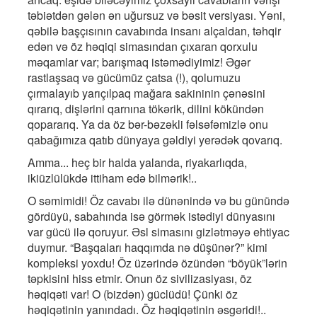
təbiətdən gələn ən uğursuz və bəsit versiyası. Yəni,
qəbilə başçısının cavabında insanı alçaldan, təhqir
edən və öz həqiqi simasından çıxaran qorxulu
məqamlar var; barışmaq istəmədiyimiz! Əgər
rastlaşsaq və gücümüz çatsa (!), qolumuzu
çırmalayıb yarıçılpaq mağara sakininin çənəsini
qırarıq, dişlərini qarnına tökərik, dilini kökündən
qopararıq. Ya da öz bər-bəzəkli fəlsəfəmizlə onu
qabağımıza qatıb dünyaya gəldiyi yerədək qovarıq.
Amma... heç bir halda yalanda, riyakarlıqda,
ikiüzlülükdə ittiham edə bilmərik!..
O səmimidi! Öz cavabı ilə dünənində və bu günündə
gördüyü, sabahında isə görmək istədiyi dünyasını
var gücü ilə qoruyur. Əsl simasını gizlətməyə ehtiyac
duymur. “Başqaları haqqımda nə düşünər?” kimi
kompleksi yoxdu! Öz üzərində özündən “böyük”lərin
təpkisini hiss etmir. Onun öz sivilizasiyası, öz
həqiqəti var! O (bizdən) güclüdü! Çünki öz
həqiqətinin yanındadı. Öz həqiqətinin əsgəridi!..