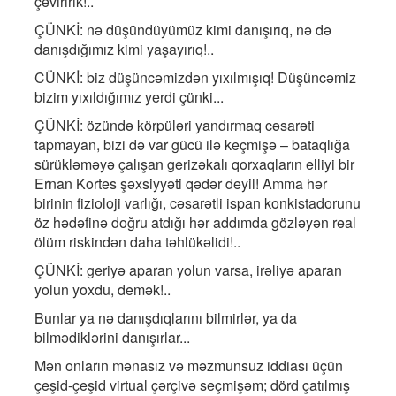
çeviririk!..
ÇÜNKİ: nə düşündüyümüz kimi danışırıq, nə də
danışdığımız kimi yaşayırıq!..
CÜNKİ: biz düşüncəmizdən yıxılmışıq! Düşüncəmiz
bizim yıxıldığımız yerdi çünki...
ÇÜNKİ: özündə körpüləri yandırmaq cəsarəti
tapmayan, bizi də var gücü ilə keçmişə – bataqlığa
sürükləməyə çalışan gerizəkalı qorxaqların elliyi bir
Ernan Kortes şəxsiyyəti qədər deyil! Amma hər
birinin fizioloji varlığı, cəsarətli ispan konkistadorunu
öz hədəfinə doğru atdığı hər addımda gözləyən real
ölüm riskindən daha təhlükəlidi!..
ÇÜNKİ: geriyə aparan yolun varsa, irəliyə aparan
yolun yoxdu, demək!..
Bunlar ya nə danışdıqlarını bilmirlər, ya da
bilmədiklərini danışırlar...
Mən onların mənasız və məzmunsuz iddiası üçün
çeşid-çeşid virtual çərçivə seçmişəm; dörd çatılmış