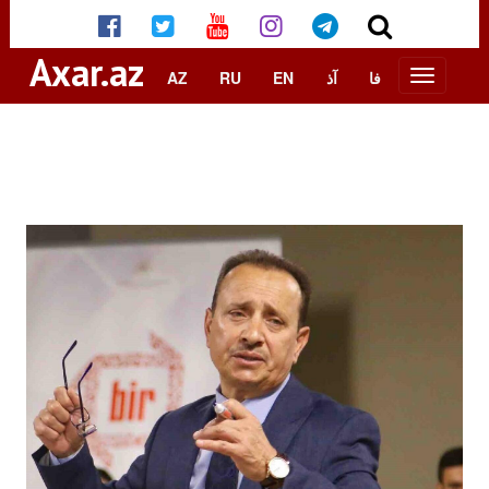
Axar.az
AZ
RU
EN
آذ
فا