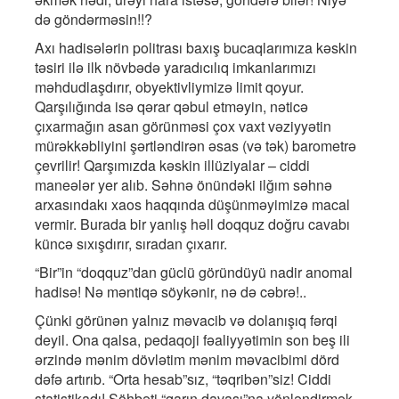
də göndərməsin!!?
Axı hadisələrin politrası baxış bucaqlarımıza kəskin
təsiri ilə ilk növbədə yaradıcılıq imkanlarımızı
məhdudlaşdırır, obyektivliymizə limit qoyur.
Qarşılığında isə qərar qəbul etməyin, nəticə
çıxarmağın asan görünməsi çox vaxt vəziyyətin
mürəkkəbliyini şərtləndirən əsas (və tək) barometrə
çevrilir! Qarşımızda kəskin illüziyalar – ciddi
maneələr yer alıb. Səhnə önündəki ilğım səhnə
arxasındakı xaos haqqında düşünməyimizə macal
vermir. Burada bir yanlış həll doqquz doğru cavabı
küncə sıxışdırır, sıradan çıxarır.
“Bir”in “doqquz”dan güclü göründüyü nadir anomal
hadisə! Nə məntiqə söykənir, nə də cəbrə!..
Çünki görünən yalnız məvacib və dolanışıq fərqi
deyil. Ona qalsa, pedaqoji fəaliyyətimin son beş ili
ərzində mənim dövlətim mənim məvacibimi dörd
dəfə artırıb. “Orta hesab”sız, “təqribən”siz! Ciddi
statistikadı! Söhbəti “qarın davası”na yönləndirmək