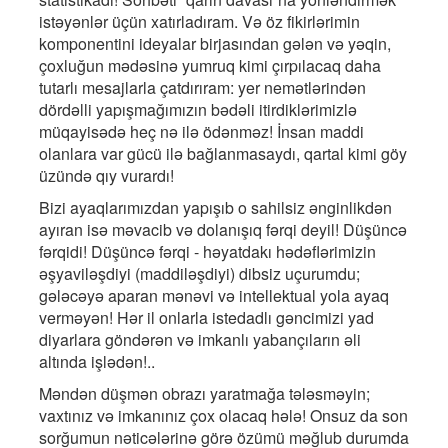
istəyənlər üçün xatırladıram. Və öz fikirlərimin
komponentini ideyalar birjasından gələn və yəqin,
çoxluğun mədəsinə yumruq kimi çırpılacaq daha
tutarlı mesajlarla çatdırıram: yer nemətlərindən
dördəlli yapışmağımızın bədəli itirdiklərimizlə
müqayisədə heç nə ilə ödənməz! İnsan maddi
olanlara var gücü ilə bağlanmasaydı, qartal kimi göy
üzündə qıy vurardı!
Bizi ayaqlarımızdan yapışıb o sahilsiz ənginlikdən
ayıran isə məvacib və dolanışıq fərqi deyil! Düşüncə
fərqidi! Düşüncə fərqi - həyatdakı hədəflərimizin
əşyaviləşdiyi (maddiləşdiyi) dibsiz uçurumdu;
gələcəyə aparan mənəvi və intellektual yola ayaq
verməyən! Hər il onlarla istedadlı gəncimizi yad
diyarlara göndərən və imkanlı yabançıların əli
altında işlədən!..
Məndən düşmən obrazı yaratmağa tələsməyin;
vaxtınız və imkanınız çox olacaq hələ! Onsuz da son
sorğumun nəticələrinə görə özümü məğlub durumda