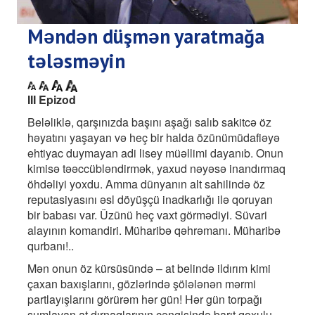
Məndən düşmən yaratmağa
tələsməyin
III Epizod
Beləliklə, qarşınızda başını aşağı salıb sakitcə öz
həyatını yaşayan və heç bir halda özünümüdafiəyə
ehtiyac duymayan adi lisey müəllimi dayanıb. Onun
kimisə təəccübləndirmək, yaxud nəyəsə inandırmaq
öhdəliyi yoxdu. Amma dünyanın alt sahilində öz
reputasiyasını əsl döyüşçü inadkarlığı ilə qoruyan
bir babası var. Üzünü heç vaxt görmədiyi. Süvari
alayının komandiri. Müharibə qəhrəmanı. Müharibə
qurbanı!..
Mən onun öz kürsüsündə – at belində ildırım kimi
çaxan baxışlarını, gözlərində şölələnən mərmi
partlayışlarını görürəm hər gün! Hər gün torpağı
şumlayan at dırnaqlarının cəngisində barıt qoxulu