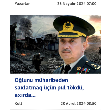
Yazarlar
23 Noyabr 2024 07:00
Oğlunu müharibədən
saxlatmaq üçün pul tökdü,
axırda...
Kult
20 Aprel 2024 08:30