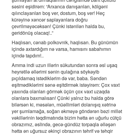
səsini eşidirəm: “Arxanca danışanları, kölgəni
qılınclayanları boş ver, dostum, boş ver! Heç
kürəyinə xəncər saplayanlara doğru
çevrilməyəcəksən! Çünki istənilən halda bu,
geridönüş olacaq!..”
Haqlısan, cənab polkovnik, haqlısan. Bu günümün
içində axtardığım nə varsa, hamısını sabahımın
içində tapdım!..
Amma indi uzun illərin sükutundan sonra əsl uşaq
heyrətilə əllərimi sənin qulağına söykəyib
pıçıldamaq istədiklərim də var, baba. Səndən
eşitmədiklərimi sənə eşitdirmək istəyirəm: Çox vaxt
yaxında olanları görmək üçün çox vaxt uzaqda
olanlara baxmalısan! Çünki yalnız bu halda görə
bilərsən ki, məsələn, müəllimləri dolanışıq xətrinə
yer şumlamağa, soğan əkməyə göndərən bəzi millət
vəkillərinin təqdimatında bizim hətta ən uğurlu cütçü
obrazımız, əslində, gecə-gündüz torpaqla əlləşən
hətta ən uğursuz əkinçi obrazının təhrif və təhqir