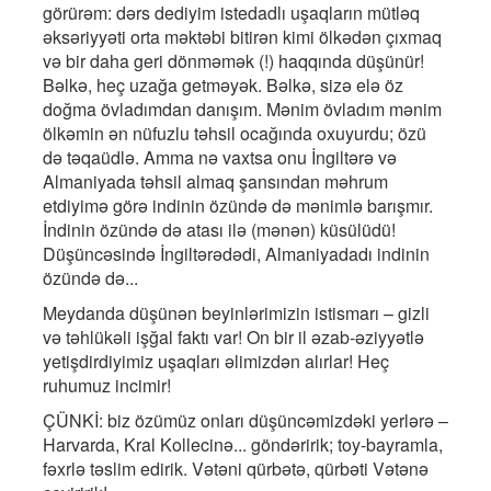
görürəm: dərs dediyim istedadlı uşaqların mütləq
əksəriyyəti orta məktəbi bitirən kimi ölkədən çıxmaq
və bir daha geri dönməmək (!) haqqında düşünür!
Bəlkə, heç uzağa getməyək. Bəlkə, sizə elə öz
doğma övladımdan danışım. Mənim övladım mənim
ölkəmin ən nüfuzlu təhsil ocağında oxuyurdu; özü
də təqaüdlə. Amma nə vaxtsa onu İngiltərə və
Almaniyada təhsil almaq şansından məhrum
etdiyimə görə indinin özündə də mənimlə barışmır.
İndinin özündə də atası ilə (mənən) küsülüdü!
Düşüncəsində İngiltərədədi, Almaniyadadı indinin
özündə də...
Meydanda düşünən beyinlərimizin istismarı – gizli
və təhlükəli işğal faktı var! On bir il əzab-əziyyətlə
yetişdirdiyimiz uşaqları əlimizdən alırlar! Heç
ruhumuz incimir!
ÇÜNKİ: biz özümüz onları düşüncəmizdəki yerlərə –
Harvarda, Kral Kollecinə... göndəririk; toy-bayramla,
fəxrlə təslim edirik. Vətəni qürbətə, qürbəti Vətənə