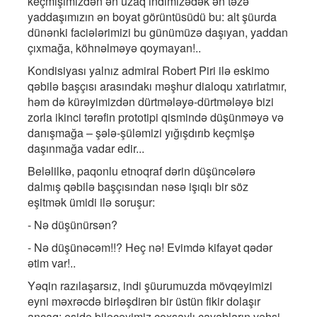
keçmişimizdən ən uzaq indimizədək ən təzə
yaddaşımızın ən boyat görüntüsüdü bu: alt şüurda
dünənki faciələrimizi bu günümüzə daşıyan, yaddan
çıxmağa, köhnəlməyə qoymayan!..
Kondisiyası yalnız admiral Robert Piri ilə eskimo
qəbilə başçısı arasındakı məşhur dialoqu xatırlatmır,
həm də kürəyimizdən dürtmələyə-dürtmələyə bizi
zorla ikinci tərəfin prototipi qismində düşünməyə və
danışmağa – şələ-şüləmizi yığışdırıb keçmişə
daşınmağa vadar edir...
Beləlilkə, paqonlu etnoqraf dərin düşüncələrə
dalmış qəbilə başçısından nəsə işıqlı bir söz
eşitmək ümidi ilə soruşur:
- Nə düşünürsən?
- Nə düşünəcəm!!? Heç nə! Evimdə kifayət qədər
ətim var!..
Yəqin razılaşarsız, indi şüurumuzda mövqeyimizi
eyni məxrəcdə birləşdirən bir üstün fikir dolaşır
ancaq: eşidə biləcəyimiz çoxsaylı cavabların vəhşi