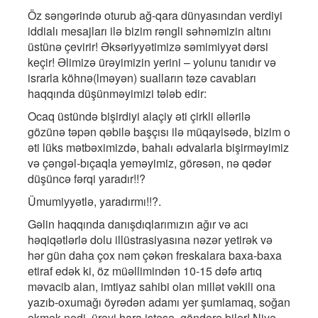
Öz səngərində oturub ağ-qara dünyasından verdiyi
iddialı mesajları ilə bizim rəngli səhnəmizin altını
üstünə çevirir! Əksəriyyətimizə səmimiyyət dərsi
keçir! Əlimizə ürəyimizin yerini – yolunu tanıdır və
israrla köhnə(lməyən) sualların təzə cavabları
haqqında düşünməyimizi tələb edir:
Ocaq üstündə bişirdiyi alaçiy əti çirkli əllərilə
gözünə təpən qəbilə başçısı ilə müqayisədə, bizim o
əti lüks mətbəximizdə, bahalı ədvalarla bişirməyimiz
və çəngəl-bıçaqla yeməyimiz, görəsən, nə qədər
düşüncə fərqi yaradır!!?
Ümumiyyətlə, yaradırmı!!?.
Gəlin haqqında danışdıqlarımızın ağır və acı
həqiqətlərlə dolu illüstrasiyasına nəzər yetirək və
hər gün daha çox nəm çəkən freskalara baxa-baxa
etiraf edək ki, öz müəllimindən 10-15 dəfə artıq
məvacib alan, imtiyaz sahibi olan millət vəkili ona
yazıb-oxumağı öyrədən adamı yer şumlamaq, soğan
əkmək nədi, ürəyi hara istəsə, göndərə bilər! Niyə