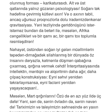
olunmuş forması – karikaturasıdı. Alt və üst
qatlarında yalnız güzaran psixologiyası! Soğanı tək
hədəfinə çevirmiş kütləvi axın! Və o axının təbii,
ancaq uğursuz proqnozlorla dolu iradəmizdənkənar
qravitasiyası. Yəni tezliyində geridönüşünü istər-
istəməz bundan da betəri ilə, məsələn, Afrika
cəngəllikləri və bir qarnı ac, bir qarnı tox toplumla
rəsmləşdirən!
Nəhayət, üstündən soğan iyi gələn müəllimlərin
təpədən-dırnağadək silahlanmış bir dünyada öz
insanını dəryazla, kətmənlə düşmən qabağına
çıxarmaq, qırğına vermək cəhdi! İnterpritasiyasında
intellektin, məntiqin və alqoritmin daha ağır, daha
çılpaq konstruksiyası: Eyni səhvi yenidən
təkrarlayırsansa, eyni faciəni yenidən
yaşayacaqsan!..
Məsələn, Mart qırğınlarını! Özü də ən azı yüz ildə üç
dəfə! Yəni, sən də, sənin övladın da, sənin nəvən
də! Tariximizin və taleyimizin səhnəsində ən yaxın