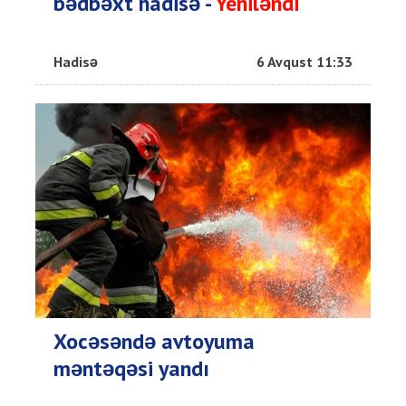
bədbəxt hadisə -
Yeniləndi
Hadisə
6 Avqust 11:33
Xocəsəndə avtoyuma
məntəqəsi yandı