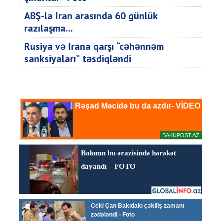
ABŞ-la İran arasında 60 günlük
razılaşma...
Rusiya və İrana qarşı “cəhənnəm
sanksiyaları” təsdiqləndi