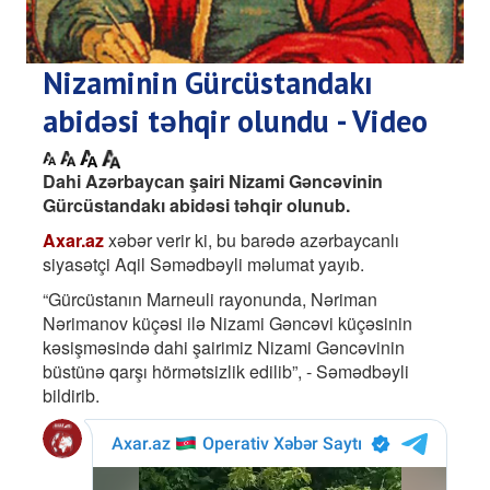
Nizaminin Gürcüstandakı
abidəsi təhqir olundu - Video
Dahi Azərbaycan şairi Nizami Gəncəvinin
Gürcüstandakı abidəsi təhqir olunub.
Axar.az
xəbər verir ki, bu barədə azərbaycanlı
siyasətçi Aqil Səmədbəyli məlumat yayıb.
“Gürcüstanın Marneuli rayonunda, Nəriman
Nərimanov küçəsi ilə Nizami Gəncəvi küçəsinin
kəsişməsində dahi şairimiz Nizami Gəncəvinin
büstünə qarşı hörmətsizlik edilib”, - Səmədbəyli
bildirib.