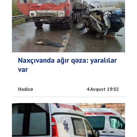
Naxçıvanda ağır qəza: yaralılar
var
Hadisə
4 Avqust 19:02