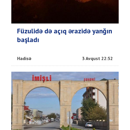
Füzulidə də açıq ərazidə yanğın
başladı
Hadisə
3 Avqust 22:52