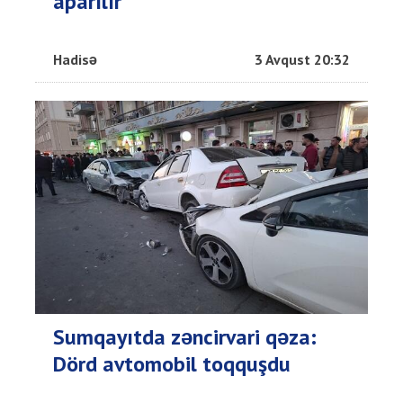
aparılır
Hadisə
3 Avqust 20:32
Sumqayıtda zəncirvari qəza:
Dörd avtomobil toqquşdu