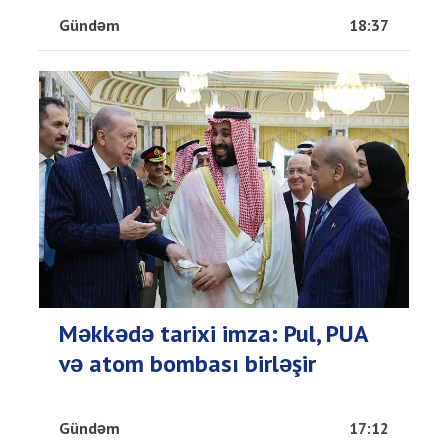
Gündəm
18:37
Məkkədə tarixi imza: Pul, PUA
və atom bombası birləşir
Gündəm
17:12