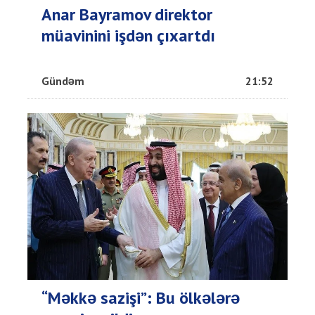
Anar Bayramov direktor
müavinini işdən çıxartdı
Gündəm
21:52
“Məkkə sazişi”: Bu ölkələrə