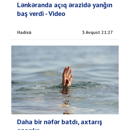
Lənkəranda açıq ərazidə yanğın
baş verdi - Video
Hadisə
3 Avqust 21:27
Daha bir nəfər batdı, axtarış