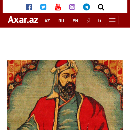
Axar.az
AZ
RU
EN
آذ
فا