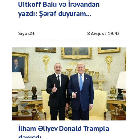
Uitkoff Bakı və İrəvandan
yazdı: Şərəf duyuram...
Siyasət
8 Avqust 19:42
İlham Əliyev Donald Trampla
danışdı