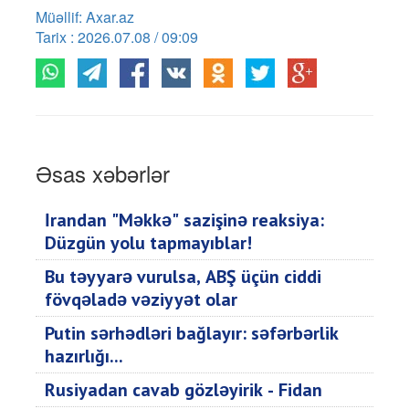
Müəllif: Axar.az
Tarix : 2026.07.08 / 09:09
Əsas xəbərlər
İrandan "Məkkə" sazişinə reaksiya:
Düzgün yolu tapmayıblar!
Bu təyyarə vurulsa, ABŞ üçün ciddi
fövqəladə vəziyyət olar
Putin sərhədləri bağlayır: səfərbərlik
hazırlığı...
Rusiyadan cavab gözləyirik - Fidan