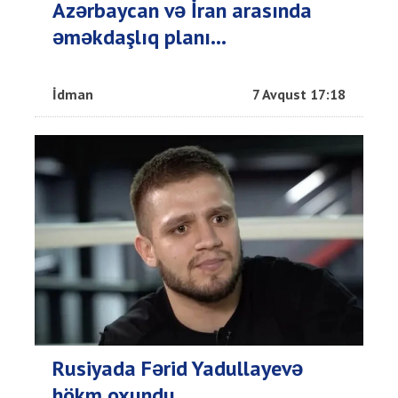
Azərbaycan və İran arasında
əməkdaşlıq planı...
İdman
7 Avqust 17:18
Rusiyada Fərid Yadullayevə
hökm oxundu