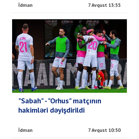
İdman
7 Avqust 13:55
"Sabah" - "Orhus" matçının
hakimləri dəyişdirildi
İdman
7 Avqust 10:50