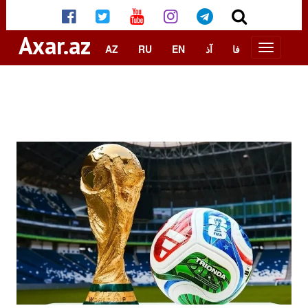
Axar.az
AZ
RU
EN
آذ
فا