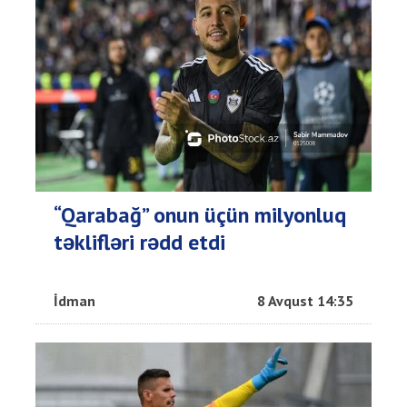
“Qarabağ” onun üçün milyonluq
təklifləri rədd etdi
İdman
8 Avqust 14:35