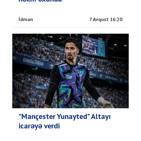
İdman
7 Avqust 16:20
"Mançester Yunayted" Altayı
icarəyə verdi