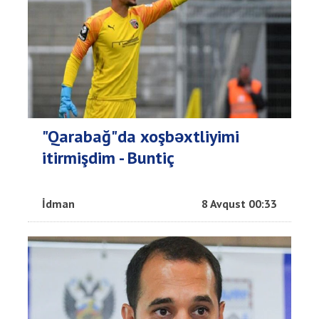
"Qarabağ"da xoşbəxtliyimi
itirmişdim - Buntiç
İdman
8 Avqust 00:33