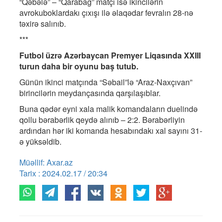
“Qəbələ” – “Qarabağ” matçı isə ikincilərin
avrokuboklardakı çıxışı ilə əlaqədar fevralın 28-nə
təxirə salınıb.
***
Futbol üzrə Azərbaycan Premyer Liqasında XXIII
turun daha bir oyunu baş tutub.
Günün ikinci matçında “Səbail”lə “Araz-Naxçıvan”
birincilərin meydançasında qarşılaşıblar.
Buna qədər eyni xala malik komandaların duelində
qollu bərabərlik qeydə alınıb – 2:2. Bərabərliyin
ardından hər iki komanda hesabındakı xal sayını 31-
ə yüksəldib.
Müəllif: Axar.az
Tarix : 2024.02.17 / 20:34