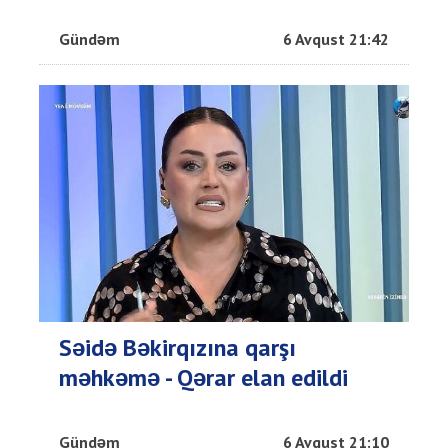
Gündəm
6 Avqust 21:42
Səidə Bəkirqızına qarşı
məhkəmə - Qərar elan edildi
Gündəm
6 Avqust 21:10