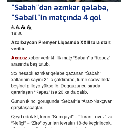
"Sabah"dan əzmkar qələbə,
"Səbail"in matçında 4 qol
18:30
Azərbaycan Premyer Liqasında XXIII tura start
verilib.
Axar.az
xəbər verir ki, ilk matç “Sabah”la “Kəpəz”
arasında baş tutub.
3:2 hesablı əzmkar qələbə qazanan “Sabah”
xallarının sayını 31-ə çatdıraraq, turnir cədvəlində
beşinci pilləyə yüksəlib. Doqquzuncu sırada
qərarlaşan “Kəpəz” isə 20 xalda qalıb.
Günün ikinci görüşündə “Səbail”lə “Araz-Naxçıvan”
qarşılaşacaqlar.
Qeyd edək ki, turun “Sumqayıt” – “Turan Tovuz” və
“Neftçi” – “Zirə” oyunları fevralın 18-də keçiriləcək.