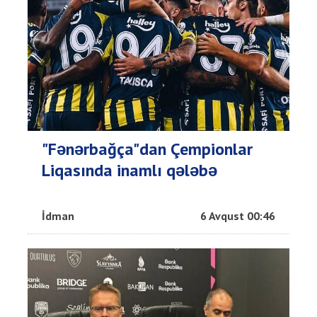
"Fənərbağça"dan Çempionlar
Liqasında inamlı qələbə
İdman
6 Avqust 00:46