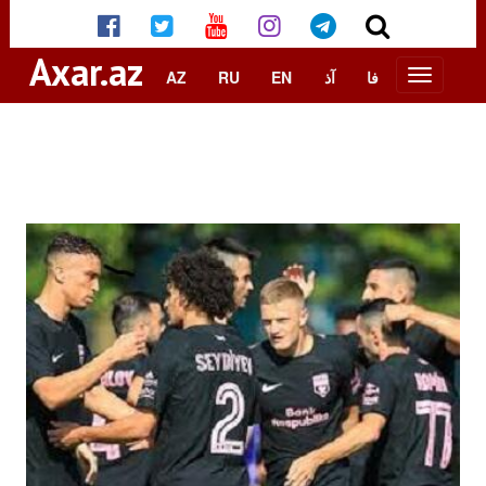
Axar.az
AZ
RU
EN
آذ
فا