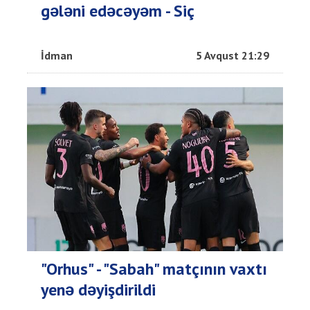
gələni edəcəyəm - Siç
İdman
5 Avqust 21:29
"Orhus" - "Sabah" matçının vaxtı
yenə dəyişdirildi