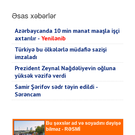
Əsas xəbərlər
Azərbaycanda 10 min manat maaşla işçi
axtarılır -
Yenilənib
Türkiyə bu ölkələrlə müdafiə sazişi
imzaladı
Prezident Zeynal Nağdəliyevin oğluna
yüksək vəzifə verdi
Samir Şərifov sədr təyin edildi -
Sərəncam