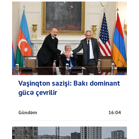
Vaşinqton sazişi: Bakı dominant
gücə çevrilir
Gündəm
16:04