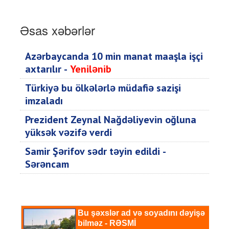
Əsas xəbərlər
Azərbaycanda 10 min manat maaşla işçi
axtarılır -
Yenilənib
Türkiyə bu ölkələrlə müdafiə sazişi
imzaladı
Prezident Zeynal Nağdəliyevin oğluna
yüksək vəzifə verdi
Samir Şərifov sədr təyin edildi -
Sərəncam