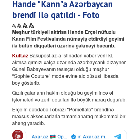
Hande "Kann"a Azərbaycan
brendi ilə qatıldı - Foto
Məşhur türkiyəli aktrisa Hande Erçel nüfuzlu
Kann Film Festivalında nümayiş etdirdiyi geyimi
ilə bütün diqqətləri üzərinə çəkməyi bacarıb.
Kult.az
Bakupost.az-a istinadən xəbər verir ki,
aktrisa qırmızı xalça üzərində azərbaycanlı dizayner
Günel Babayevanın təsisçisi olduğu məşhur
"Sophie Couture" moda evinə aid xüsusi libasda
boy göstərib.
​Qızılı çalarların hakim olduğu bu geyim incə əl
işləmələri və zərif detalları ilə böyük maraq doğurub.
Erçelin dəbdəbəli obrazı "Pomellato" brendinə
məxsus aksesuarlarla tamamlanaraq mükəmməl bir
ahəng yaradıb.