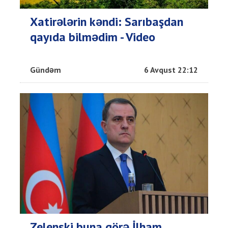
Xatirələrin kəndi: Sarıbaşdan
qayıda bilmədim - Video
Gündəm
6 Avqust 22:12
Zelenski buna görə İlham