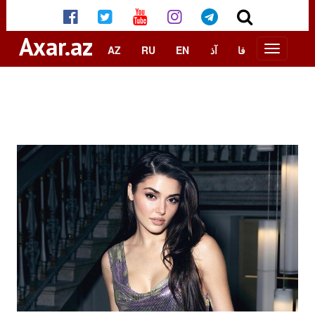
Axar.az
AZ
RU
EN
آذ
فا