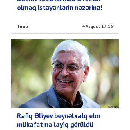
olmaq istəyənlərin nəzərinə!
Teatr
4 Avqust 17:13
Rafiq Əliyev beynəlxalq elm
mükafatına layiq görüldü