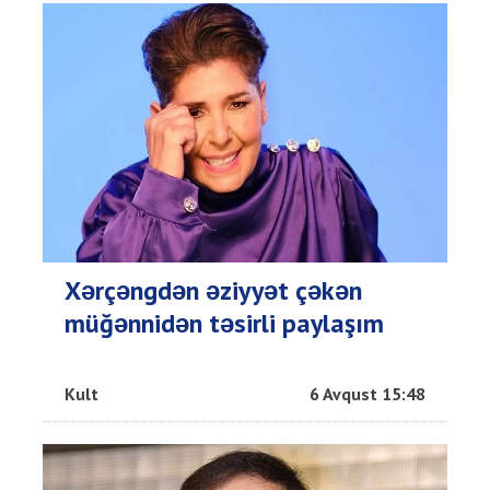
Xərçəngdən əziyyət çəkən
müğənnidən təsirli paylaşım
Kult
6 Avqust 15:48