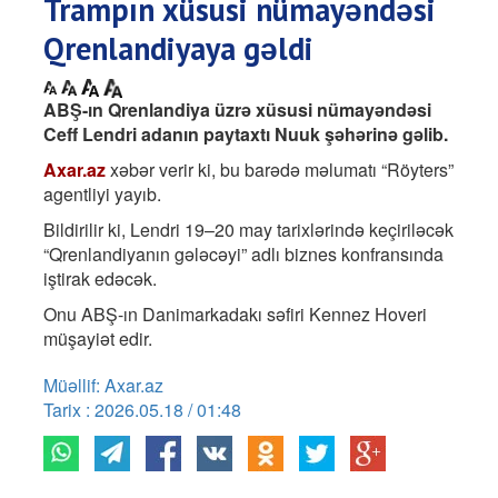
Trampın xüsusi nümayəndəsi
Qrenlandiyaya gəldi
ABŞ-ın Qrenlandiya üzrə xüsusi nümayəndəsi
Ceff Lendri adanın paytaxtı Nuuk şəhərinə gəlib.
Axar.az
xəbər verir ki, bu barədə məlumatı “Röyters”
agentliyi yayıb.
Bildirilir ki, Lendri 19–20 may tarixlərində keçiriləcək
“Qrenlandiyanın gələcəyi” adlı biznes konfransında
iştirak edəcək.
Onu ABŞ-ın Danimarkadakı səfiri Kennez Hoveri
müşayiət edir.
Müəllif: Axar.az
Tarix : 2026.05.18 / 01:48