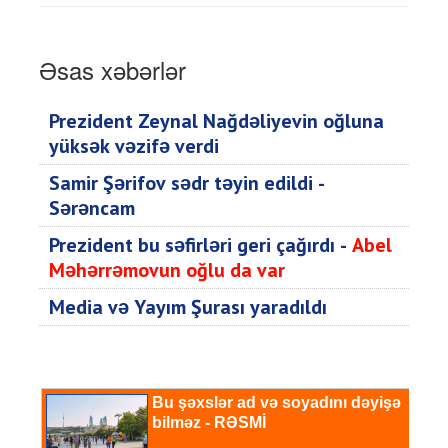
Əsas xəbərlər
Prezident Zeynal Nağdəliyevin oğluna
yüksək vəzifə verdi
Samir Şərifov sədr təyin edildi -
Sərəncam
Prezident bu səfirləri geri çağırdı -
Abel
Məhərrəmovun oğlu da var
Media və Yayım Şurası yaradıldı