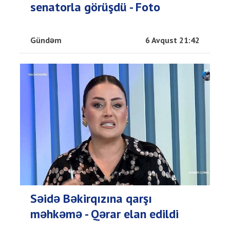
senatorla görüşdü - Foto
Gündəm
6 Avqust 21:42
Səidə Bəkirqızına qarşı
məhkəmə - Qərar elan edildi