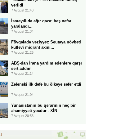
verildi
7 Avqust 21:43
İsmayıllıda ağır qəza: beş nəfər
yaralandı...
7 Avqust 21:34
Fövqəladə vəziyyət: Seutaya növbəti
kütləvi miqrant axını...
7 Avqust 21:25
ABŞ-dan İrana yardım edənlərə qarşı
sərt addım
7 Avqust 21:14
Zelenski ilk dəfə bu ölkəyə səfər etdi
7 Avqust 21:04
Yunanıstanın bu qərarının heç bir
əhəmiyyəti yoxdur - XİN
7 Avqust 20:56
U