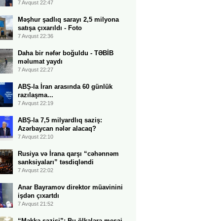
7 Avqust 22:47
Məşhur şadlıq sarayı 2,5 milyona
satışa çıxarıldı - Foto
7 Avqust 22:36
Daha bir nəfər boğuldu - TƏBİB
məlumat yaydı
7 Avqust 22:27
ABŞ-la İran arasında 60 günlük
razılaşma...
7 Avqust 22:19
ABŞ-la 7,5 milyardlıq saziş:
Azərbaycan nələr alacaq?
7 Avqust 22:10
Rusiya və İrana qarşı “cəhənnəm
sanksiyaları” təsdiqləndi
7 Avqust 22:02
Anar Bayramov direktor müavinini
işdən çıxartdı
7 Avqust 21:52
“Məkkə sazişi”: Bu ölkələrə mesaj