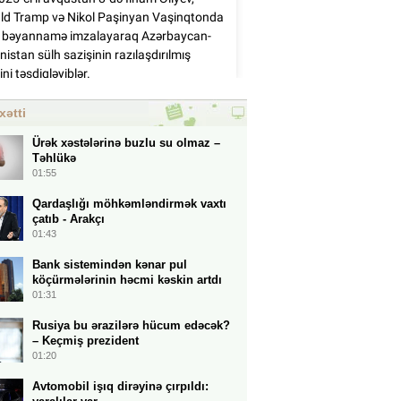
xətti
Ürək xəstələrinə buzlu su olmaz –
Təhlükə
01:55
Qardaşlığı möhkəmləndirmək vaxtı
çatıb - Arakçı
01:43
Bank sistemindən kənar pul
köçürmələrinin həcmi kəskin artdı
01:31
Rusiya bu ərazilərə hücum edəcək?
– Keçmiş prezident
01:20
Avtomobil işıq dirəyinə çırpıldı: