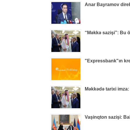
Anar Bayramov direkt
“Məkkə sazişi”: Bu ö
"Expressbank"ın kred
Məkkədə tarixi imza:
Vaşinqton sazişi: Ba