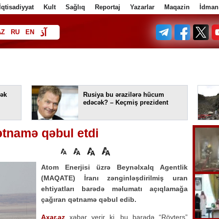
İqtisadiyyat
Kult
Sağlıq
Reportaj
Yazarlar
Maqazin
İdman
آذ
AZ
RU
EN
ف
ək
Rusiya bu ərazilərə hücum
edəcək? – Keçmiş prezident
ətnamə qəbul etdi
Atom Enerjisi üzrə Beynəlxalq Agentlik
(MAQATE) İranı zənginləşdirilmiş uran
ehtiyatları barədə məlumatı açıqlamağa
çağıran qətnamə qəbul edib.
Axar.az
xəbər verir ki, bu barədə “Röyters”