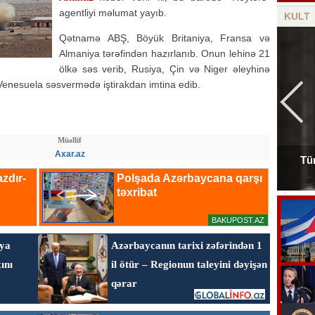
agentliyi məlumat yayıb.
KULT
Qətnamə ABŞ, Böyük Britaniya, Fransa və
Almaniya tərəfindən hazırlanıb. Onun lehinə 21
ölkə səs verib, Rusiya, Çin və Niger əleyhinə
. Venesuela səsvermədə iştirakdan imtina edib.
Müəllif
Axar.az
Tür
Tanınmış aşığın nəvəsi faciəvi şəkildə öldü