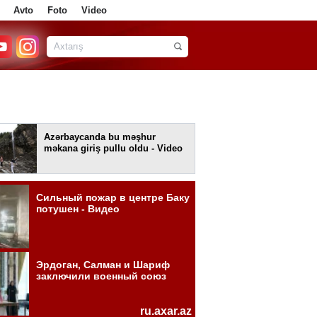
Avto
Foto
Video
Azərbaycanda bu məşhur
məkana giriş pullu oldu - Video