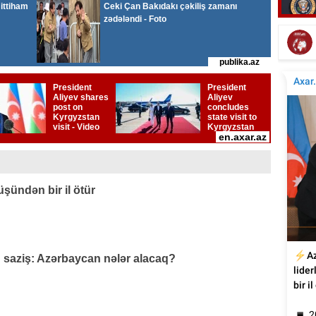
Tür
Tanınmış aşığın nəvəsi faciəvi şəkildə öldü
üşündən bir il ötür
q saziş: Azərbaycan nələr alacaq?