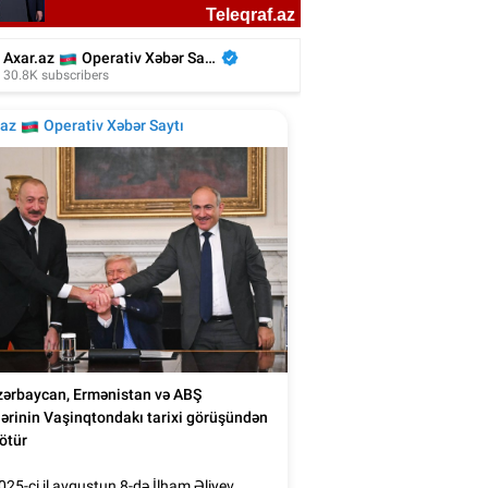
kiyəli aktyor azərbaycanlı rejissorun
filmində - Video