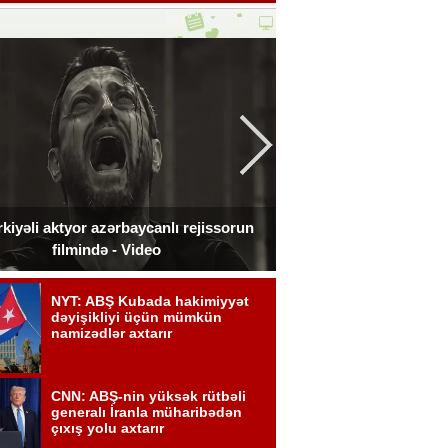
kiyəli aktyor azərbaycanlı rejissorun
Ceki Çan Bakıda çə
filmində - Video
zədələdi 