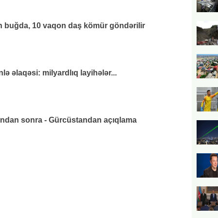
 buğda, 10 vaqon daş kömür göndərilir
 əlaqəsi: milyardlıq layihələr...
ından sonra - Gürcüstandan açıqlama