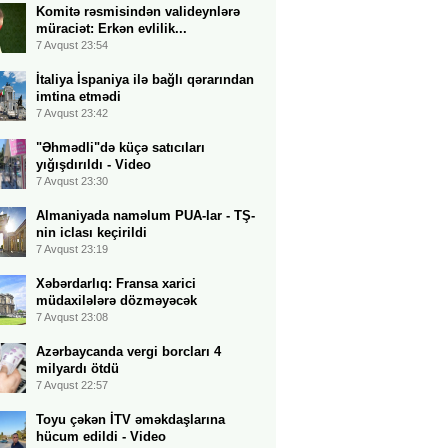
Komitə rəsmisindən valideynlərə
müraciət: Erkən evlilik...
7 Avqust 23:54
İtaliya İspaniya ilə bağlı qərarından
imtina etmədi
7 Avqust 23:42
"Əhmədli"də küçə satıcıları
yığışdırıldı - Video
7 Avqust 23:30
Almaniyada naməlum PUA-lar - TŞ-
nin iclası keçirildi
7 Avqust 23:19
Xəbərdarlıq: Fransa xarici
müdaxilələrə dözməyəcək
7 Avqust 23:08
Azərbaycanda vergi borcları 4
milyardı ötdü
7 Avqust 22:57
Toyu çəkən İTV əməkdaşlarına
hücum edildi - Video