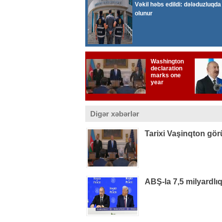
Digər xəbərlər
Tarixi Vaşinqton gör
ABŞ-la 7,5 milyardlı