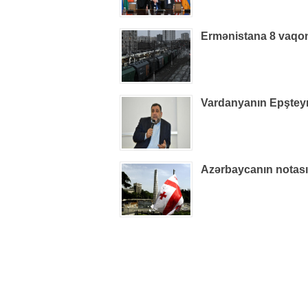
Ermənistana 8 vaqon
Vardanyanın Epşteynlə
Azərbaycanın notas