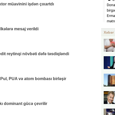
or müavinini işdən çıxartdı
lkələrə mesaj verildi
Xəbər 
it reytinqi növbəti dəfə təsdiqləndi
 Pul, PUA və atom bombası birləşir
kı dominant gücə çevrilir