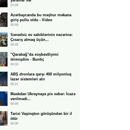
yaralılar var
01:09
Azərbaycanda bu məşhur məkana
giriş pullu oldu - Video
00:58
Sənədsiz ev sahiblərinin nəzərinə:
Çıxarış almaq üçün...
00:45
"Qarabağ"da xoşbəxtliyimi
itirmişdim - Buntiç
00:33
ABŞ dronlara qarşı 400 milyonluq
lazer sistemləri alır
00:21
Maskdan Ukraynaya pis xəbər: İcazə
verilmədi...
00:09
Tarixi Vaşinqton görüşündən bir il
ötür
00:00