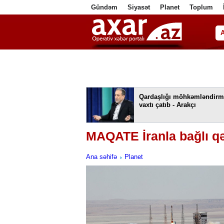
Gündəm
Siyasət
Planet
Toplum
ا
Qardaşlığı möhkəmləndirm
vaxtı çatıb - Arakçı
MAQATE İranla bağlı q
Ana səhifə
Planet