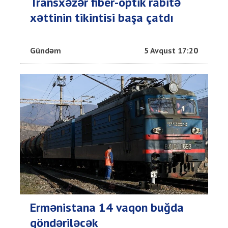
Transxəzər fiber-optik rabitə
xəttinin tikintisi başa çatdı
Gündəm
5 Avqust 17:20
Ermənistana 14 vaqon buğda
göndəriləcək