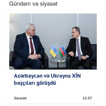
Gündəm və siyasət
Azərbaycan və Ukrayna XİN
başçıları görüşdü
Siyasət
11:37