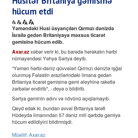
Husilər Britaniya gəmisinə
hücum etdi
Yəməndəki Husi üsyançıları Qırmızı dənizdə
İsrailə gedən Britaniyaya məxsus ticarət
gəmisinə hücum edib.
Axar.az
xəbər verir ki, bu barədə hərəkatın hərbi
nümayəndəsi Yəhya Səriya deyib.
“Yəmən hərbi-dəniz qüvvələri Qırmızı dənizlə işğal
olunmuş Fələstin ərazilərindəki limana gedən
Britaniya ticarət gəmisinə gəmi əleyhinə raketlə
zərbələr endirib", - deyə o bildirib.
Səriya gəminin adını və növünü açıqlamayıb.
Qeyd edək ki, bundan əvvəl Britaniya tərəfi
Hüdeyda limanından 57 dəniz mili qərbdə gəmiyə
hücum edildiyini bildirmişdi.
Müəllif: Axar.az