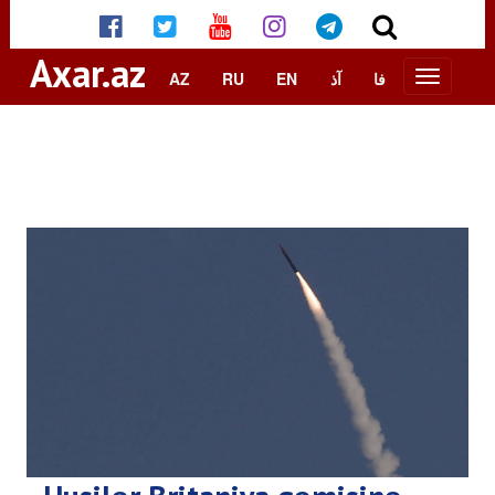
Axar.az
AZ
RU
EN
آذ
فا