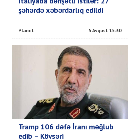
İtaliyada dəhşətli istilər: 27
şəhərdə xəbərdarlıq edildi
Planet
5 Avqust 15:30
Tramp 106 dəfə İranı məğlub
edib – Kövsəri