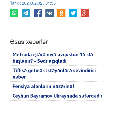
Tarix : 2024.02.02 / 01:36
Əsas xəbərlər
Metroda işlərə niyə avqustun 15-də
başlanır? - Sədr açıqladı
Tiflisə getmək istəyənlərə sevindirici
xəbər
Pensiya alanların nəzərinə!
Ceyhun Bayramov Ukraynada səfərdədir