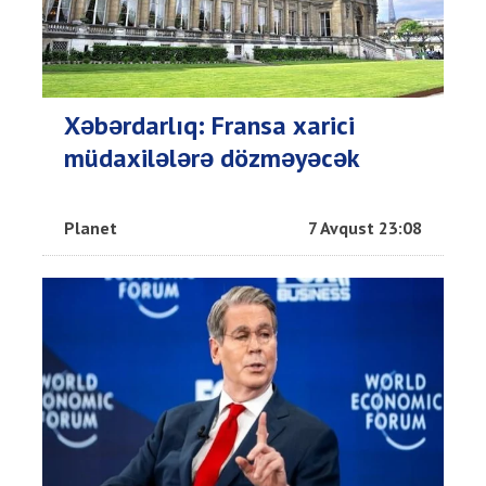
Xəbərdarlıq: Fransa xarici
müdaxilələrə dözməyəcək
Planet
7 Avqust 23:08