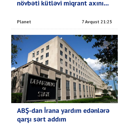
növbəti kütləvi miqrant axını...
Planet
7 Avqust 21:25
ABŞ-dan İrana yardım edənlərə
qarşı sərt addım