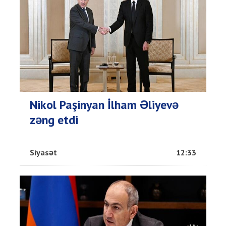
Nikol Paşinyan İlham Əliyevə
zəng etdi
Siyasət
12:33