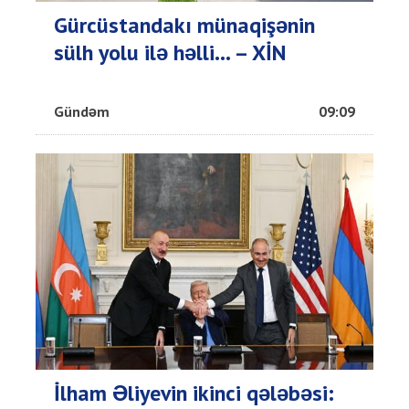
Gürcüstandakı münaqişənin
sülh yolu ilə həlli... – XİN
Gündəm
09:09
İlham Əliyevin ikinci qələbəsi: