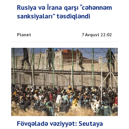
Rusiya və İrana qarşı “cəhənnəm
sanksiyaları” təsdiqləndi
Planet
7 Avqust 22:02
Fövqəladə vəziyyət: Seutaya