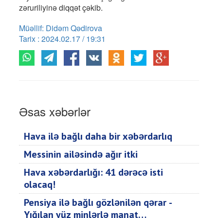
zəruriliyinə diqqət çəkib.
Müəllif: Didəm Qədirova
Tarix : 2024.02.17 / 19:31
Əsas xəbərlər
Hava ilə bağlı daha bir xəbərdarlıq
Messinin ailəsində ağır itki
Hava xəbərdarlığı: 41 dərəcə isti
olacaq!
Pensiya ilə bağlı gözlənilən qərar -
Yığılan yüz minlərlə manat…