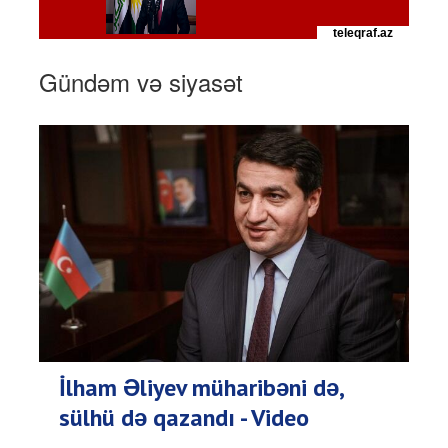
Gündəm və siyasət
İlham Əliyev müharibəni də,
sülhü də qazandı - Video