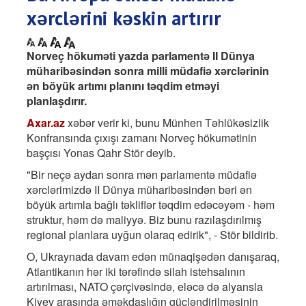
xərclərini kəskin artırır
Norveç hökuməti yazda parlamentə II Dünya
müharibəsindən sonra milli müdafiə xərclərinin
ən böyük artımı planını təqdim etməyi
planlaşdırır.
Axar.az
xəbər verir ki, bunu Münhen Təhlükəsizlik
Konfransında çıxışı zamanı Norveç hökumətinin
başçısı Yonas Qahr Stör deyib.
"Bir neçə aydan sonra mən parlamentə müdafiə
xərclərimizdə II Dünya müharibəsindən bəri ən
böyük artımla bağlı təkliflər təqdim edəcəyəm - həm
struktur, həm də maliyyə. Biz bunu razılaşdırılmış
regional planlara uyğun olaraq edirik", - Stör bildirib.
O, Ukraynada davam edən münaqişədən danışaraq,
Atlantikanın hər iki tərəfində silah istehsalının
artırılması, NATO çərçivəsində, eləcə də alyansla
Kiyev arasında əməkdaşlığın gücləndirilməsinin