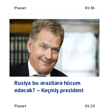
Planet
01:43
Rusiya bu ərazilərə hücum
edəcək? – Keçmiş prezident
Planet
01:20