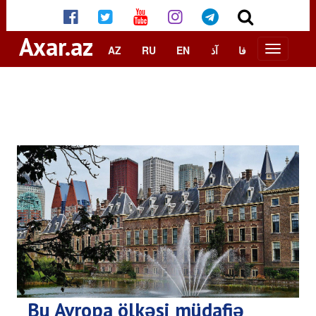
Axar.az
AZ
RU
EN
آذ
فا
Bu Avropa ölkəsi müdafiə