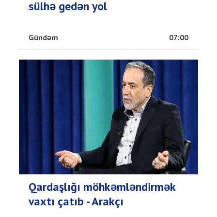
sülhə gedən yol
Gündəm
07:00
Qardaşlığı möhkəmləndirmək
vaxtı çatıb - Arakçı