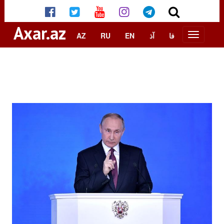
Axar.az
AZ
RU
EN
آذ
فا