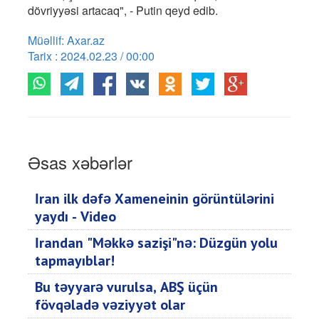
dövriyyəsi artacaq", - Putin qeyd edib.
Müəllif: Axar.az
Tarix : 2024.02.23 / 00:00
Əsas xəbərlər
İran ilk dəfə Xameneinin görüntülərini
yaydı - Video
İrandan "Məkkə sazişi"nə: Düzgün yolu
tapmayıblar!
Bu təyyarə vurulsa, ABŞ üçün
fövqəladə vəziyyət olar