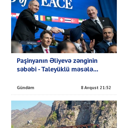
Paşinyanın Əliyevə zənginin
səbəbi - Taleyüklü məsələ...
Gündəm
8 Avqust 21:52