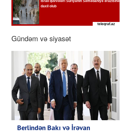
Gündəm və siyasət
Berlindən Bakı və İrəvan