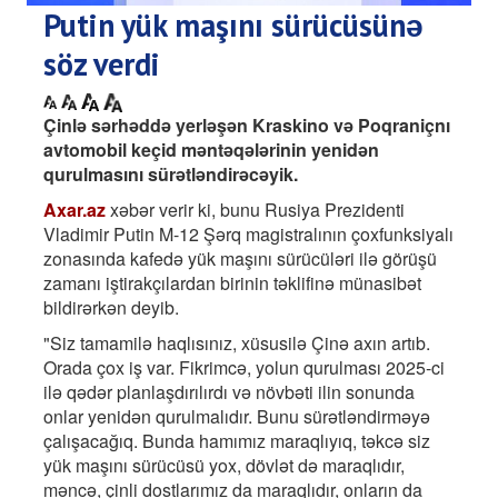
Putin yük maşını sürücüsünə
söz verdi
Çinlə sərhəddə yerləşən Kraskino və Poqraniçnı
avtomobil keçid məntəqələrinin yenidən
qurulmasını sürətləndirəcəyik.
Axar.az
xəbər verir ki, bunu Rusiya Prezidenti
Vladimir Putin M-12 Şərq magistralının çoxfunksiyalı
zonasında kafedə yük maşını sürücüləri ilə görüşü
zamanı iştirakçılardan birinin təklifinə münasibət
bildirərkən deyib.
"Siz tamamilə haqlısınız, xüsusilə Çinə axın artıb.
Orada çox iş var. Fikrimcə, yolun qurulması 2025-ci
ilə qədər planlaşdırılırdı və növbəti ilin sonunda
onlar yenidən qurulmalıdır. Bunu sürətləndirməyə
çalışacağıq. Bunda hamımız maraqlıyıq, təkcə siz
yük maşını sürücüsü yox, dövlət də maraqlıdır,
məncə, çinli dostlarımız da maraqlıdır, onların da