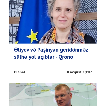
Əliyev və Paşinyan geridönməz
sülhə yol açıblar - Qrono
Planet
8 Avqust 19:02