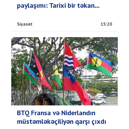
paylaşımı: Tarixi bir təkan...
Siyasət
15:20
BTQ Fransa və Niderlandın
müstəmləkəçiliyən qarşı çıxdı