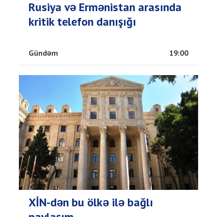
Rusiya və Ermənistan arasında
kritik telefon danışığı
Gündəm
19:00
XİN-dən bu ölkə ilə bağlı
paylaşım