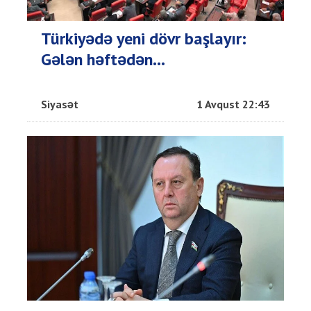
Türkiyədə yeni dövr başlayır:
Gələn həftədən...
Siyasət
1 Avqust 22:43