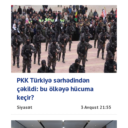
PKK Türkiyə sərhədindən
çəkildi: bu ölkəyə hücuma
keçir?
Siyasət
3 Avqust 21:55