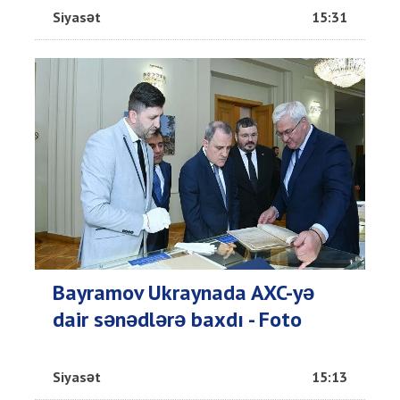
Siyasət
15:31
Bayramov Ukraynada AXC-yə
dair sənədlərə baxdı - Foto
Siyasət
15:13