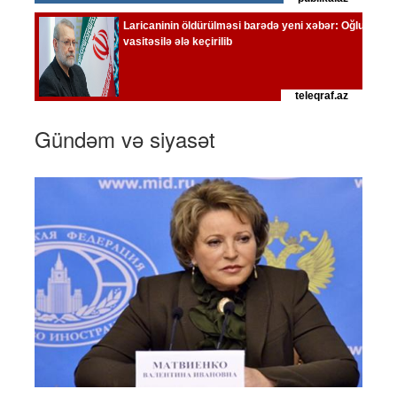
Gündəm və siyasət