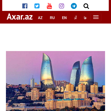
Axar.az
AZ
RU
EN
آذ
فا