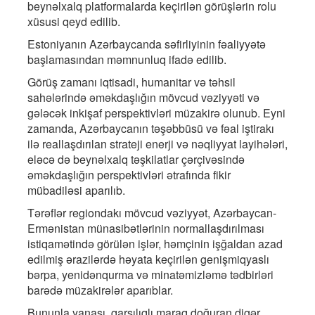
beynəlxalq platformalarda keçirilən görüşlərin rolu
xüsusi qeyd edilib.
Estoniyanın Azərbaycanda səfirliyinin fəaliyyətə
başlamasından məmnunluq ifadə edilib.
Görüş zamanı iqtisadi, humanitar və təhsil
sahələrində əməkdaşlığın mövcud vəziyyəti və
gələcək inkişaf perspektivləri müzakirə olunub. Eyni
zamanda, Azərbaycanın təşəbbüsü və fəal iştirakı
ilə reallaşdırılan strateji enerji və nəqliyyat layihələri,
eləcə də beynəlxalq təşkilatlar çərçivəsində
əməkdaşlığın perspektivləri ətrafında fikir
mübadiləsi aparılıb.
Tərəflər regiondakı mövcud vəziyyət, Azərbaycan-
Ermənistan münasibətlərinin normallaşdırılması
istiqamətində görülən işlər, həmçinin işğaldan azad
edilmiş ərazilərdə həyata keçirilən genişmiqyaslı
bərpa, yenidənqurma və minatəmizləmə tədbirləri
barədə müzakirələr aparıblar.
Bununla yanaşı, qarşılıqlı maraq doğuran digər