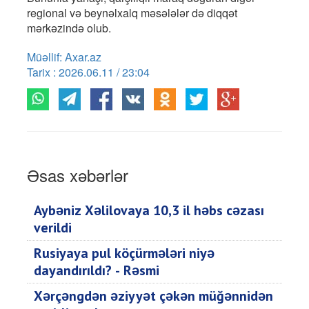
regional və beynəlxalq məsələlər də diqqət
mərkəzində olub.
Müəllif: Axar.az
Tarix : 2026.06.11 / 23:04
Əsas xəbərlər
Aybəniz Xəlilovaya 10,3 il həbs cəzası
verildi
Rusiyaya pul köçürmələri niyə
dayandırıldı? - Rəsmi
Xərçəngdən əziyyət çəkən müğənnidən