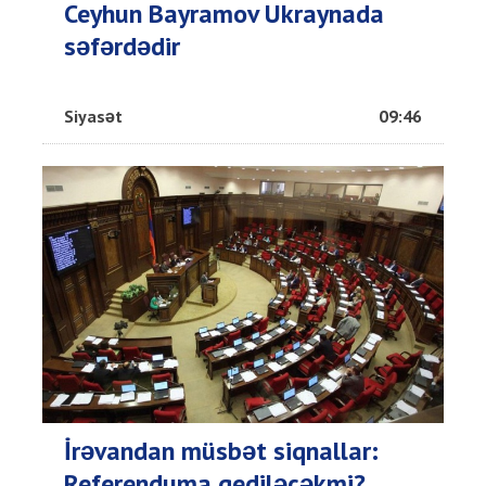
Ceyhun Bayramov Ukraynada
səfərdədir
Siyasət
09:46
İrəvandan müsbət siqnallar:
Referenduma gediləcəkmi?