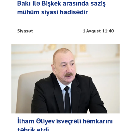
Bakı ilə Bişkek arasında saziş
mühüm siyasi hadisədir
Siyasət
1 Avqust 11:40
İlham Əliyev isveçrəli həmkarını
təbrik etdi