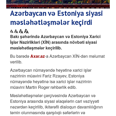
Azərbaycan və Estoniya siyasi
məsləhətləşmələr keçirdi
Bakı şəhərində Azərbaycan və Estoniya Xarici
İşlər Nazirlikləri (XİN) arasında növbəti siyasi
məsləhətləşmələr keçirilib.
Bu barədə
Axar.az
-a Azərbaycan XİN-dən məlumat
verilib.
Azərbaycan nümayəndə heyətinə xarici işlər
nazirinin müavini Fariz Rzayev, Estoniya
nümayəndə heyətinə isə xarici işlər nazirinin
müavini Martin Roger rəhbərlik edib.
Məsləhətləşmələr çərçivəsində Azərbaycan və
Estoniya arasında siyasi əlaqələrin cari vəziyyəti
nəzərdən keçirilib, ikitərəfli dialoqun davamlılığının
təmin olunmasında qarşılıqlı səfərlərin və