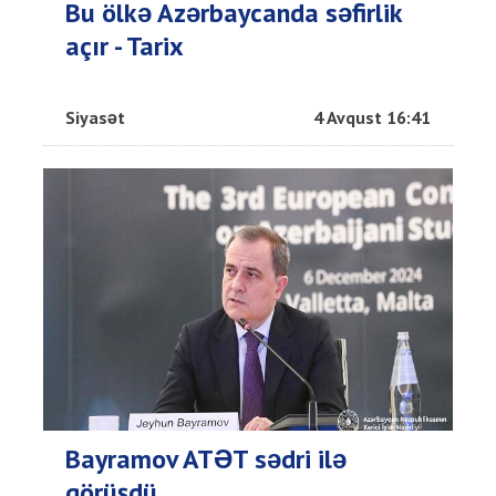
Bu ölkə Azərbaycanda səfirlik
açır - Tarix
Siyasət
4 Avqust 16:41
Bayramov ATƏT sədri ilə
görüşdü