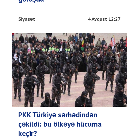
Siyasət
4 Avqust 12:27
PKK Türkiyə sərhədindən
çəkildi: bu ölkəyə hücuma
keçir?