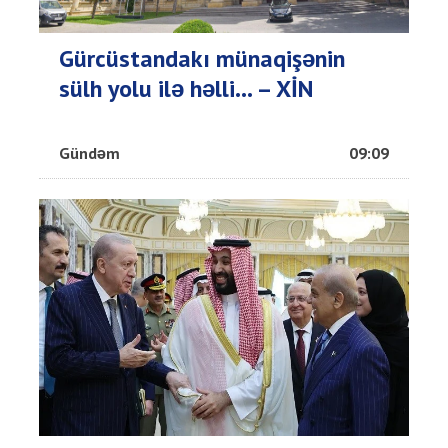
Gürcüstandakı münaqişənin
sülh yolu ilə həlli... – XİN
Gündəm
09:09