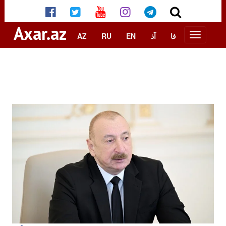
Axar.az
AZ
RU
EN
آذ
فا