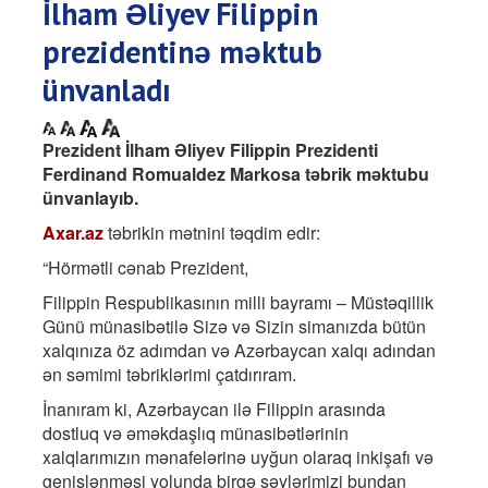
İlham Əliyev Filippin
prezidentinə məktub
ünvanladı
Prezident İlham Əliyev Filippin Prezidenti
Ferdinand Romualdez Markosa təbrik məktubu
ünvanlayıb.
Axar.az
təbrikin mətnini təqdim edir:
“Hörmətli cənab Prezident,
Filippin Respublikasının milli bayramı – Müstəqillik
Günü münasibətilə Sizə və Sizin simanızda bütün
xalqınıza öz adımdan və Azərbaycan xalqı adından
ən səmimi təbriklərimi çatdırıram.
İnanıram ki, Azərbaycan ilə Filippin arasında
dostluq və əməkdaşlıq münasibətlərinin
xalqlarımızın mənafelərinə uyğun olaraq inkişafı və
genişlənməsi yolunda birgə səylərimizi bundan