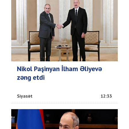
Nikol Paşinyan İlham Əliyevə
zəng etdi
Siyasət
12:33