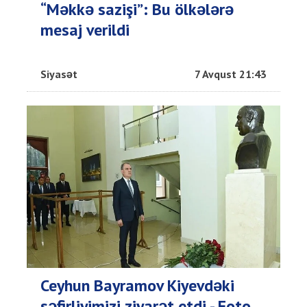
“Məkkə sazişi”: Bu ölkələrə
mesaj verildi
Siyasət
7 Avqust 21:43
Ceyhun Bayramov Kiyevdəki
səfirliyimizi ziyarət etdi - Foto