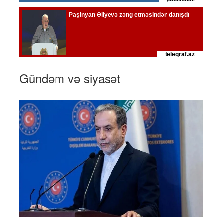
Gündəm və siyasət