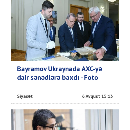
Bayramov Ukraynada AXC-yə
dair sənədlərə baxdı - Foto
Siyasət
6 Avqust 15:13