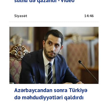
sülhü də qazandı - Video
Siyasət
14:46
Azərbaycandan sonra Türkiyə
də məhdudiyyətləri qaldırdı