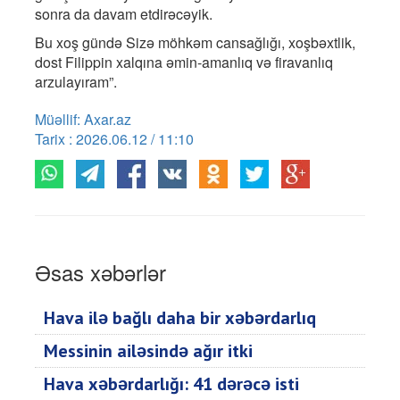
sonra da davam etdirəcəyik.
Bu xoş gündə Sizə möhkəm cansağlığı, xoşbəxtlik,
dost Filippin xalqına əmin-amanlıq və firavanlıq
arzulayıram”.
Müəllif: Axar.az
Tarix : 2026.06.12 / 11:10
Əsas xəbərlər
Hava ilə bağlı daha bir xəbərdarlıq
Messinin ailəsində ağır itki
Hava xəbərdarlığı: 41 dərəcə isti