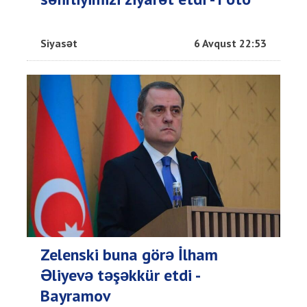
Siyasət
6 Avqust 22:53
Zelenski buna görə İlham
Əliyevə təşəkkür etdi -
Bayramov