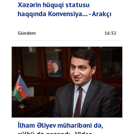
Xəzərin hüquqi statusu
haqqında Konvensiya... - Arakçı
Gündəm
16:52
İlham Əliyev müharibəni də,