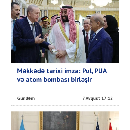
Məkkədə tarixi imza: Pul, PUA
və atom bombası birləşir
Gündəm
7 Avqust 17:12