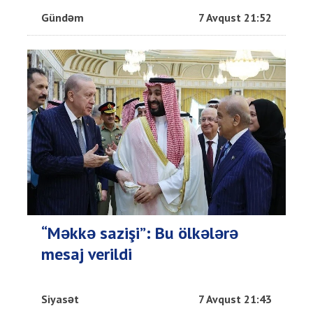
Gündəm
7 Avqust 21:52
“Məkkə sazişi”: Bu ölkələrə
mesaj verildi
Siyasət
7 Avqust 21:43