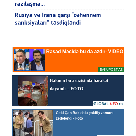
razılaşma...
Rusiya və İrana qarşı “cəhənnəm
sanksiyaları” təsdiqləndi