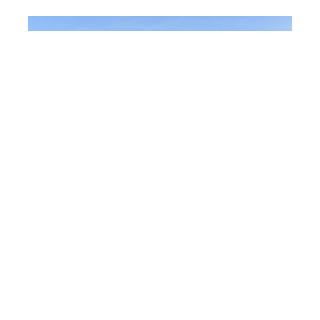
“Azərişıq” Bakıda yeni güc
mərkəzləri yaradır
Toplum
6 Avqust 15:55