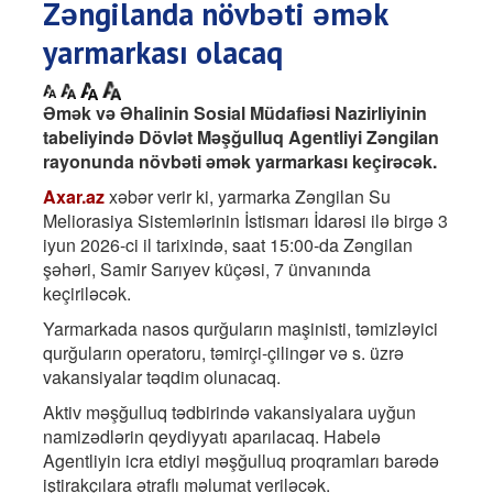
Zəngilanda növbəti əmək
yarmarkası olacaq
Əmək və Əhalinin Sosial Müdafiəsi Nazirliyinin
tabeliyində Dövlət Məşğulluq Agentliyi Zəngilan
rayonunda növbəti əmək yarmarkası keçirəcək.
Axar.az
xəbər verir ki, yarmarka Zəngilan Su
Meliorasiya Sistemlərinin İstismarı İdarəsi ilə birgə 3
iyun 2026-ci il tarixində, saat 15:00-da Zəngilan
şəhəri, Samir Sarıyev küçəsi, 7 ünvanında
keçiriləcək.
Yarmarkada nasos qurğuların maşinisti, təmizləyici
qurğuların operatoru, təmirçi-çilingər və s. üzrə
vakansiyalar təqdim olunacaq.
Aktiv məşğulluq tədbirində vakansiyalara uyğun
namizədlərin qeydiyyatı aparılacaq. Habelə
Agentliyin icra etdiyi məşğulluq proqramları barədə
iştirakçılara ətraflı məlumat veriləcək.