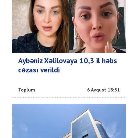
Aybəniz Xəlilovaya 10,3 il həbs
cəzası verildi
Toplum
6 Avqust 18:51