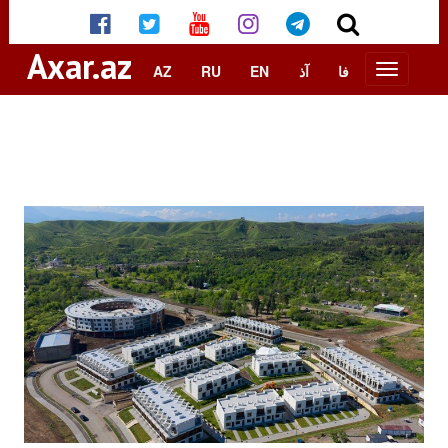
Axar.az
AZ
RU
EN
آذ
فا