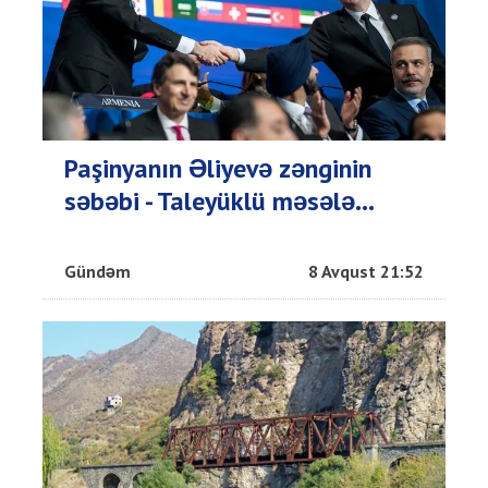
Paşinyanın Əliyevə zənginin
səbəbi - Taleyüklü məsələ...
Gündəm
8 Avqust 21:52