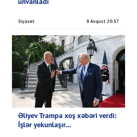
ünvanladı
Siyasət
8 Avqust 20:37
Əliyev Trampa xoş xəbəri verdi:
İşlər yekunlaşır...