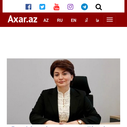
Axar.az
AZ
RU
EN
آذ
فا