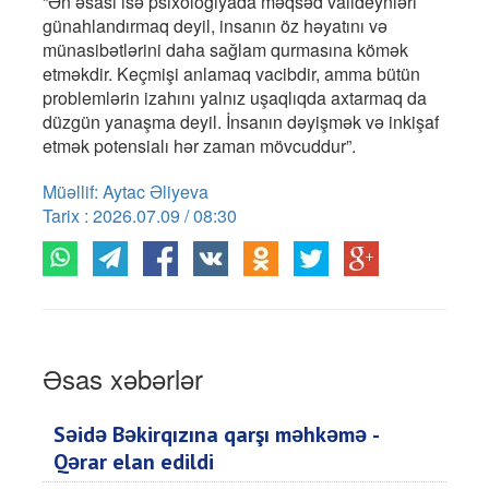
“Ən əsası isə psixologiyada məqsəd valideynləri
günahlandırmaq deyil, insanın öz həyatını və
münasibətlərini daha sağlam qurmasına kömək
etməkdir. Keçmişi anlamaq vacibdir, amma bütün
problemlərin izahını yalnız uşaqlıqda axtarmaq da
düzgün yanaşma deyil. İnsanın dəyişmək və inkişaf
etmək potensialı hər zaman mövcuddur”.
Müəllif: Aytac Əliyeva
Tarix : 2026.07.09 / 08:30
Əsas xəbərlər
Səidə Bəkirqızına qarşı məhkəmə -
Qərar elan edildi