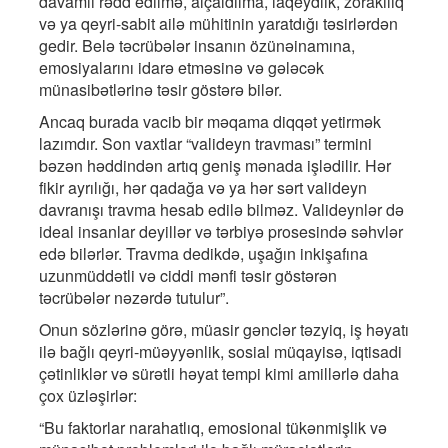
davamlı rədd edilmə, alçaldılma, laqeydlik, zorakılıq
və ya qeyri-sabit ailə mühitinin yaratdığı təsirlərdən
gedir. Belə təcrübələr insanın özünəinamına,
emosiyalarını idarə etməsinə və gələcək
münasibətlərinə təsir göstərə bilər.
Ancaq burada vacib bir məqama diqqət yetirmək
lazımdır. Son vaxtlar “valideyn travması” termini
bəzən həddindən artıq geniş mənada işlədilir. Hər
fikir ayrılığı, hər qadağa və ya hər sərt valideyn
davranışı travma hesab edilə bilməz. Valideynlər də
ideal insanlar deyillər və tərbiyə prosesində səhvlər
edə bilərlər. Travma dedikdə, uşağın inkişafına
uzunmüddətli və ciddi mənfi təsir göstərən
təcrübələr nəzərdə tutulur”.
Onun sözlərinə görə, müasir gənclər təzyiq, iş həyatı
ilə bağlı qeyri-müəyyənlik, sosial müqayisə, iqtisadi
çətinliklər və sürətli həyat tempi kimi amillərlə daha
çox üzləşirlər:
“Bu faktorlar narahatlıq, emosional tükənmişlik və