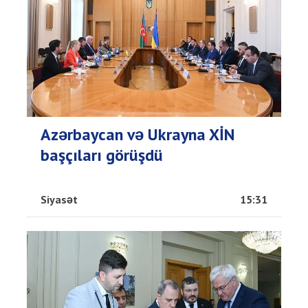
Azərbaycan və Ukrayna XİN
başçıları görüşdü
Siyasət
15:31