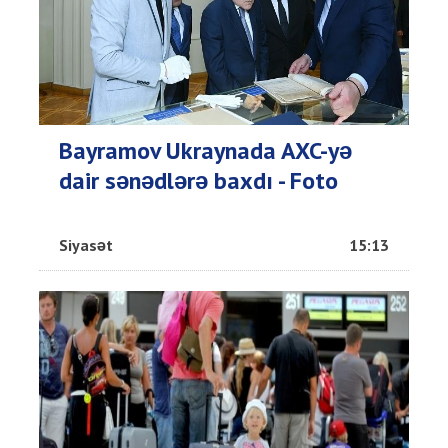
Bayramov Ukraynada AXC-yə
dair sənədlərə baxdı - Foto
Siyasət
15:13