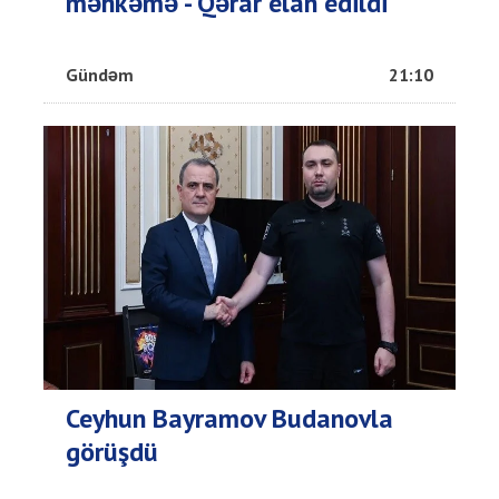
məhkəmə - Qərar elan edildi
Gündəm
21:10
Ceyhun Bayramov Budanovla
görüşdü