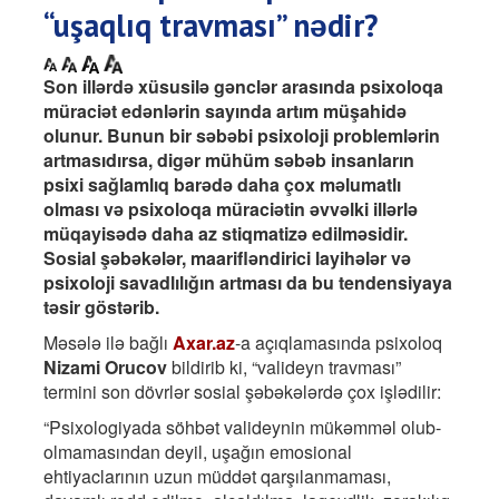
“uşaqlıq travması” nədir?
Son illərdə xüsusilə gənclər arasında psixoloqa
müraciət edənlərin sayında artım müşahidə
olunur. Bunun bir səbəbi psixoloji problemlərin
artmasıdırsa, digər mühüm səbəb insanların
psixi sağlamlıq barədə daha çox məlumatlı
olması və psixoloqa müraciətin əvvəlki illərlə
müqayisədə daha az stiqmatizə edilməsidir.
Sosial şəbəkələr, maarifləndirici layihələr və
psixoloji savadlılığın artması da bu tendensiyaya
təsir göstərib.
Məsələ ilə bağlı
Axar.az
-a açıqlamasında psixoloq
Nizami Orucov
bildirib ki, “valideyn travması”
termini son dövrlər sosial şəbəkələrdə çox işlədilir:
“Psixologiyada söhbət valideynin mükəmməl olub-
olmamasından deyil, uşağın emosional
ehtiyaclarının uzun müddət qarşılanmaması,