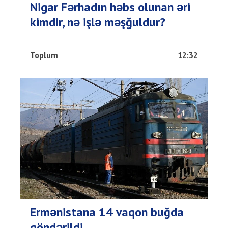
Nigar Fərhadın həbs olunan əri
kimdir, nə işlə məşğuldur?
Toplum
12:32
Ermənistana 14 vaqon buğda
göndərildi