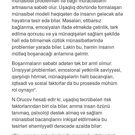
münasibət problemləri ilə bağlı müraciətlərin
artmasına səbəb olur. Uşaqlıq dövründə formalaşan
münasibət modeli həqiqətən də insanın gələcək ailə
həyatına təsir edə bilər. Məsələn, etibarsız
bağlanma, emosiyaları ifadə etməkdə çətinlik, tərk
edilmə qorxusu və ya münaqişələri sağlam şəkildə
həll edə bilməmək cütlük münasibətlərində
problemlər yarada bilər. Lakin bu, həmin insanın
mütləq boşanacağı anlamına gəlmir.
Boşanmaların səbəbi adətən tək bir amil olmur.
Ünsiyyət problemləri, emosional yetkinlik səviyyəsi,
qarşılıqlı hörmət, münaqişələrin həlli bacarıqları,
iqtisadi və sosial faktorlar da bu prosesdə mühüm
rol oynayır”.
N.Orucov hesab edir ki, uşaqlıq təcrübələri risk
faktorlarından biri ola bilər, amma insan özünü
tanımaq, psixoloji dəstək almaq və sağlam
münasibət bacarıqlarını inkişaf etdirməklə bu
təsirləri əhəmiyyətli dərəcədə azalda bilər: