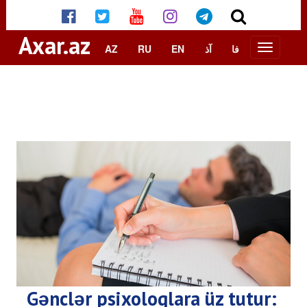
Axar.az
AZ
RU
EN
آذ
فا
Gənclər psixoloqlara üz tutur: