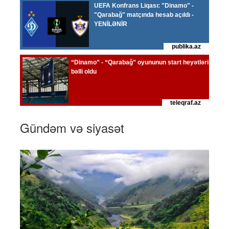
Gündəm və siyasət