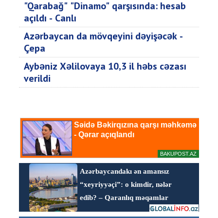
"Qarabağ" "Dinamo" qarşısında: hesab
açıldı - Canlı
Azərbaycan da mövqeyini dəyişəcək -
Çepa
Aybəniz Xəlilovaya 10,3 il həbs cəzası
verildi