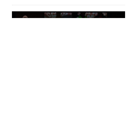
"Sabah" Danimarkada məğlub
oldu
İdman
5 Avqust 23:07