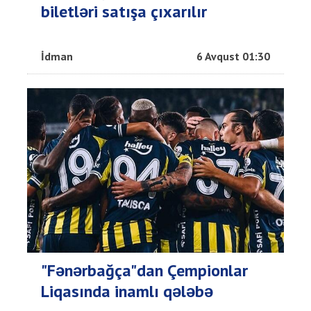
biletləri satışa çıxarılır
İdman
6 Avqust 01:30
"Fənərbağça"dan Çempionlar
Liqasında inamlı qələbə