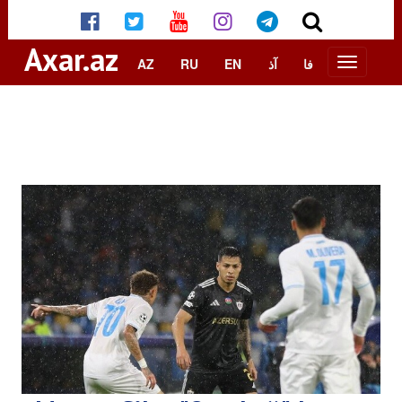
Axar.az
AZ
RU
EN
آذ
فا