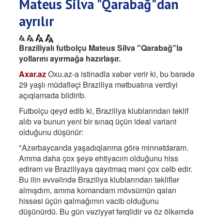
Mateus Silva "Qarabağ"dan
ayrılır
Braziliyalı futbolçu Mateus Silva "Qarabağ"la
yollarını ayırmağa hazırlaşır.
Axar.az
Oxu.az-a istinadla xəbər verir ki, bu barədə
29 yaşlı müdafiəçi Braziliya mətbuatına verdiyi
açıqlamada bildirib.
Futbolçu qeyd edib ki, Braziliya klublarından təklif
alıb və bunun yeni bir sınaq üçün ideal variant
olduğunu düşünür:
"Azərbaycanda yaşadıqlarıma görə minnətdaram.
Amma daha çox şeyə ehtiyacım olduğunu hiss
edirəm və Braziliyaya qayıtmaq məni çox cəlb edir.
Bu ilin əvvəlində Braziliya klublarından təkliflər
almışdım, amma komandam mövsümün qalan
hissəsi üçün qalmağımın vacib olduğunu
düşünürdü. Bu gün vəziyyət fərqlidir və öz ölkəmdə