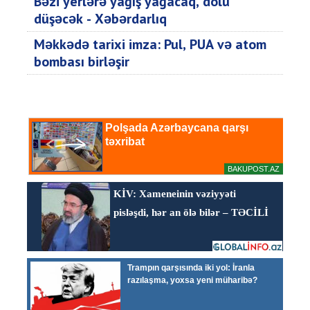
Bəzi yerlərə yağış yağacaq, dolu
düşəcək - Xəbərdarlıq
Məkkədə tarixi imza: Pul, PUA və atom
bombası birləşir