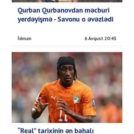
Qurban Qurbanovdan məcburi
yerdəyişmə - Savonu o əvəzlədi
İdman
6 Avqust 20:43
“Real” tarixinin ən bahalı