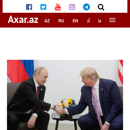
Axar.az
AZ
RU
EN
آذ
فا