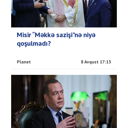
Misir “Məkkə sazişi”nə niyə
qoşulmadı?
Planet
8 Avqust 17:15