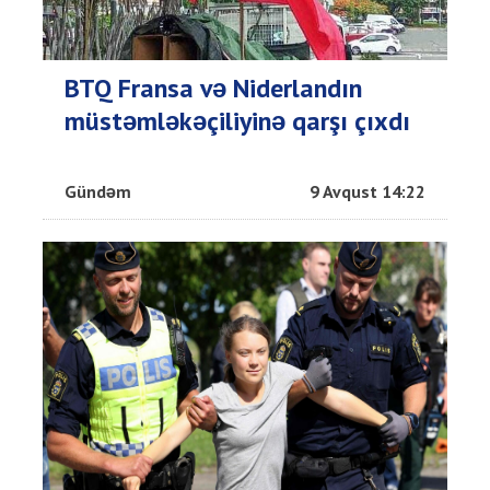
BTQ Fransa və Niderlandın
müstəmləkəçiliyinə qarşı çıxdı
Gündəm
9 Avqust 14:22