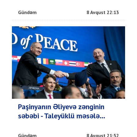
Gündəm
8 Avqust 22:13
Paşinyanın Əliyevə zənginin
səbəbi - Taleyüklü məsələ...
Gündəm
8 Avqust 21:52