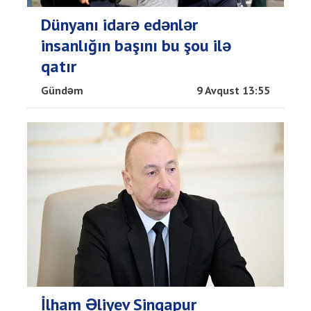
Dünyanı idarə edənlər
insanlığın başını bu şou ilə
qatır
Gündəm
9 Avqust 13:55
İlham Əliyev Sinqapur