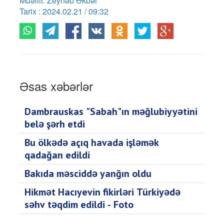
Müəllif: Zeynəb Əkbər
Tarix : 2024.02.21 / 09:32
Əsas xəbərlər
Dambrauskas "Sabah"ın məğlubiyyətini
belə şərh etdi
Bu ölkədə açıq havada işləmək
qadağan edildi
Bakıda məsciddə yanğın oldu
Hikmət Hacıyevin fikirləri Türkiyədə
səhv təqdim edildi - Foto