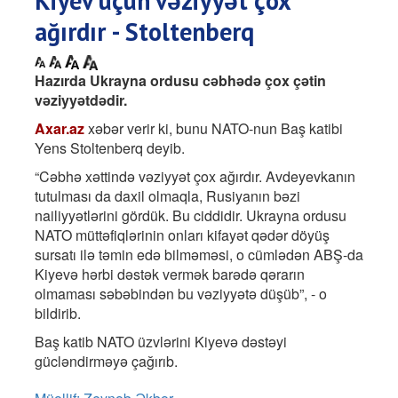
Kiyev üçün vəziyyət çox
ağırdır - Stoltenberq
Hazırda Ukrayna ordusu cəbhədə çox çətin
vəziyyətdədir.
Axar.az
xəbər verir ki, bunu NATO-nun Baş katibi
Yens Stoltenberq deyib.
“Cəbhə xəttində vəziyyət çox ağırdır. Avdeyevkanın
tutulması da daxil olmaqla, Rusiyanın bəzi
nailiyyətlərini gördük. Bu ciddidir. Ukrayna ordusu
NATO müttəfiqlərinin onları kifayət qədər döyüş
sursatı ilə təmin edə bilməməsi, o cümlədən ABŞ-da
Kiyevə hərbi dəstək vermək barədə qərarın
olmaması səbəbindən bu vəziyyətə düşüb”, - o
bildirib.
Baş katib NATO üzvlərini Kiyevə dəstəyi
gücləndirməyə çağırıb.