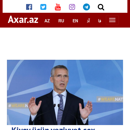
Axar.az
AZ
RU
EN
آذ
فا