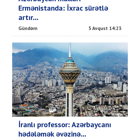
Ermənistanda: İxrac sürətlə
artır...
Gündəm
5 Avqust 14:23
İranlı professor: Azərbaycanı
hədələmək əvəzinə...