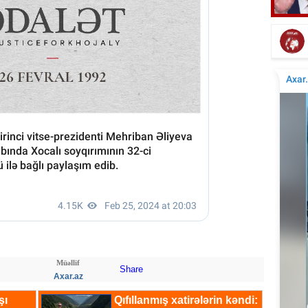
Elçinin Fəxri xiyabandakı qəbirüstü abidəsi -
İta
Foto
Müəllif
Share
Axar.az