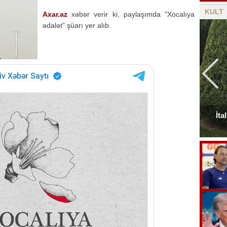
KULT
Axar.az
xəbər verir ki, paylaşımda "Xocalıya
ədalət" şüarı yer alıb.
Elçinin Fəxri xiyabandakı qəbirüstü abidəsi -
İta
Foto