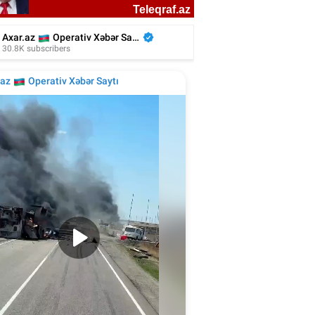
liyada oğluna 3 gün toy etdi, 6 milyon
xərclədi - Foto