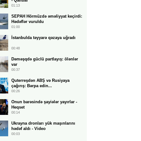
- Qalibaf
01:13
SEPAH Hörmüzdə əməliyyat keçirdi:
Hədəflər vuruldu
01:00
İstanbulda təyyarə qəzaya uğradı
00:48
Dəməşqdə güclü partlayış: ölənlər
var
00:37
Quterreşdən ABŞ və Rusiyaya
çağırış: Bərpa edin...
00:26
Onun barəsində şayiələr yayırlar -
Heqset
00:14
Ukrayna dronları yük maşınlarını
hədəf aldı - Video
00:03