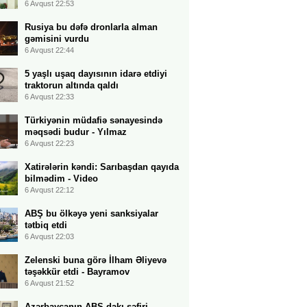
6 Avqust 22:53
Rusiya bu dəfə dronlarla alman
gəmisini vurdu
6 Avqust 22:44
5 yaşlı uşaq dayısının idarə etdiyi
traktorun altında qaldı
6 Avqust 22:33
Türkiyənin müdafiə sənayesində
məqsədi budur - Yılmaz
6 Avqust 22:23
Xatirələrin kəndi: Sarıbaşdan qayıda
bilmədim - Video
6 Avqust 22:12
ABŞ bu ölkəyə yeni sanksiyalar
tətbiq etdi
6 Avqust 22:03
Zelenski buna görə İlham Əliyevə
təşəkkür etdi - Bayramov
6 Avqust 21:52
Azərbaycanın ABŞ-dakı səfiri