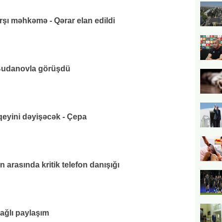
rşı məhkəmə - Qərar elan edildi
udanovla görüşdü
eyini dəyişəcək - Çepa
 arasında kritik telefon danışığı
bağlı paylaşım