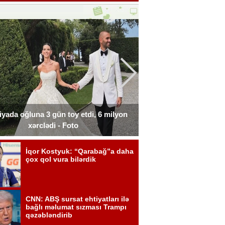
liyada oğluna 3 gün toy etdi, 6 milyon
Xərçəngdən əziyyət çə
xərclədi - Foto
payla