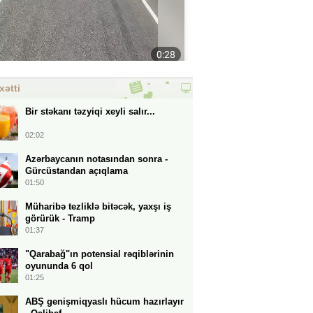
xətti
Bir stəkanı təzyiqi xeyli salır...
02:02
Azərbaycanın notasından sonra -
Gürcüstandan açıqlama
01:50
Müharibə tezliklə bitəcək, yaxşı iş
görürük - Tramp
01:37
"Qarabağ"ın potensial rəqiblərinin
oyununda 6 qol
01:25
ABŞ genişmiqyaslı hücum hazırlayır