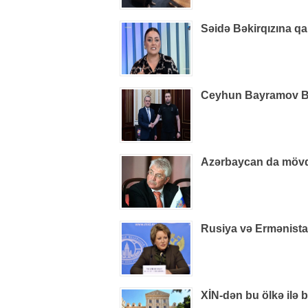
Səidə Bəkirqızına qa
Ceyhun Bayramov B
Azərbaycan da mövq
Rusiya və Ermənistan
XİN-dən bu ölkə ilə 