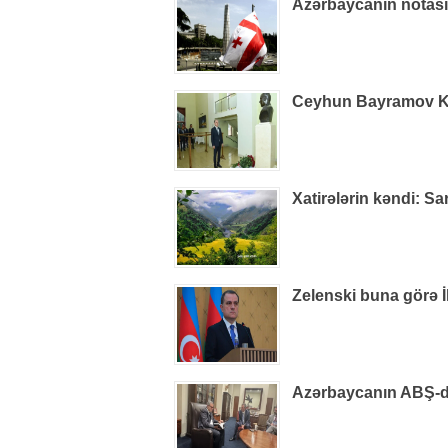
Azərbaycanın notas
Ceyhun Bayramov Kiye
Xatirələrin kəndi: S
Zelenski buna görə İ
Azərbaycanın ABŞ-dak