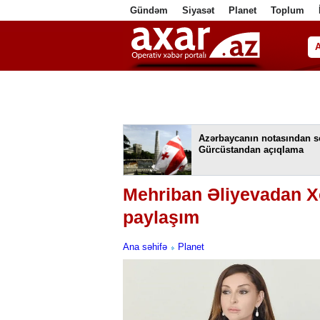
Gündəm
Siyasət
Planet
Toplum
ا
Azərbaycanın notasından s
Gürcüstandan açıqlama
Mehriban Əliyevadan Xoc
paylaşım
Ana səhifə
Planet