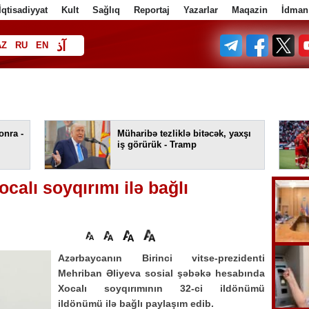
İqtisadiyyat
Kult
Sağlıq
Reportaj
Yazarlar
Maqazin
İdman
آذ
AZ
RU
EN
ف
onra -
Müharibə tezliklə bitəcək, yaxşı
iş görürük - Tramp
alı soyqırımı ilə bağlı
Azərbaycanın Birinci vitse-prezidenti
Mehriban Əliyeva sosial şəbəkə hesabında
Xocalı soyqırımının 32-ci ildönümü
ildönümü ilə bağlı paylaşım edib.