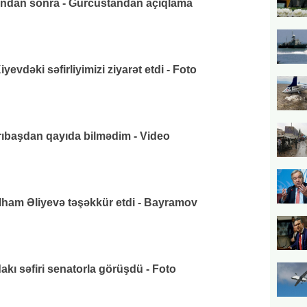
ından sonra - Gürcüstandan açıqlama
vdəki səfirliyimizi ziyarət etdi - Foto
arıbaşdan qayıda bilmədim - Video
lham Əliyevə təşəkkür etdi - Bayramov
ı səfiri senatorla görüşdü - Foto