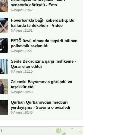
senatorla görüşdü - Foto
6 Avqust 21:42
Poverbankla bağlı xəbərdarlıq: Bu
hallarda təhlükəlidir - Video
6 Avqust 21:31
FETÖ üzvü olmaqda təqsirli bilinən
polkovnik saxlanıldı
6 Avqust 21:21
Səidə Bəkirqızına qarşı məhkəmə -
Qərar elan edildi
6 Avqust 21:10
Zelenski Bayramovla görüşdü və
təşəkkür etdi
6 Avqust 20:53
Qurban Qurbanovdan məcburi
yerdəyişmə - Savonu o əvəzlədi
6 Avqust 20:43
U