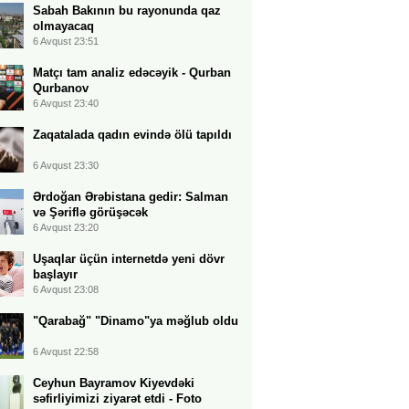
Sabah Bakının bu rayonunda qaz
olmayacaq
6 Avqust 23:51
Matçı tam analiz edəcəyik - Qurban
Qurbanov
6 Avqust 23:40
Zaqatalada qadın evində ölü tapıldı
6 Avqust 23:30
Ərdoğan Ərəbistana gedir: Salman
və Şəriflə görüşəcək
6 Avqust 23:20
Uşaqlar üçün internetdə yeni dövr
başlayır
6 Avqust 23:08
"Qarabağ" "Dinamo"ya məğlub oldu
6 Avqust 22:58
Ceyhun Bayramov Kiyevdəki
səfirliyimizi ziyarət etdi - Foto