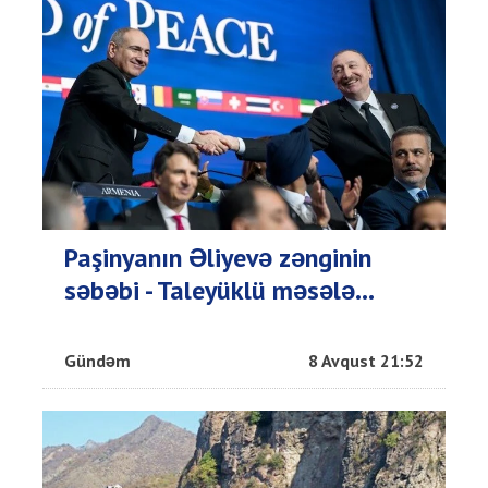
Paşinyanın Əliyevə zənginin
səbəbi - Taleyüklü məsələ...
Gündəm
8 Avqust 21:52