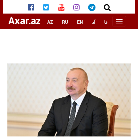
Axar.az
AZ
RU
EN
آذ
فا