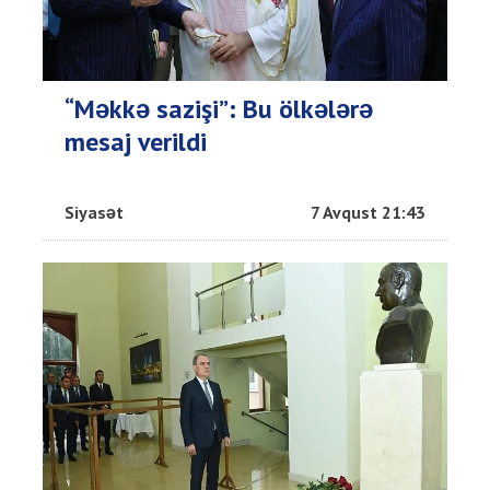
“Məkkə sazişi”: Bu ölkələrə
mesaj verildi
Siyasət
7 Avqust 21:43