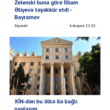
Zelenski buna görə İlham
Əliyevə təşəkkür etdi -
Bayramov
Siyasət
6 Avqust 21:52
XİN-dən bu ölkə ilə bağlı
paylaşım