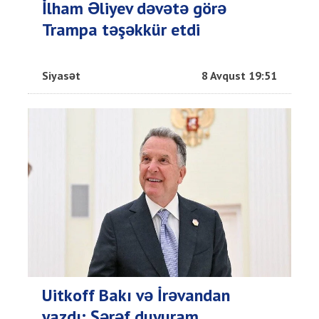
İlham Əliyev dəvətə görə
Trampa təşəkkür etdi
Siyasət
8 Avqust 19:51
Uitkoff Bakı və İrəvandan
yazdı: Şərəf duyuram...