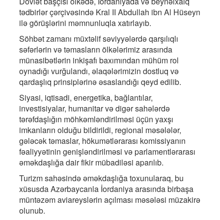
Dövlət başçısı ölkədə, İordaniyada və beynəlxalq
tədbirlər çərçivəsində Kral II Abdullah ibn Al Hüseyn
ilə görüşlərini məmnunluqla xatırlayıb.
Söhbət zamanı müxtəlif səviyyələrdə qarşılıqlı
səfərlərin və təmasların ölkələrimiz arasında
münasibətlərin inkişafı baxımından mühüm rol
oynadığı vurğulandı, əlaqələrimizin dostluq və
qardaşlıq prinsiplərinə əsaslandığı qeyd edilib.
Siyasi, iqtisadi, energetika, bağlantılar,
investisiyalar, humanitar və digər sahələrdə
tərəfdaşlığın möhkəmləndirilməsi üçün yaxşı
imkanların olduğu bildirildi, regional məsələlər,
gələcək təmaslar, hökumətlərarası komissiyanın
fəaliyyətinin genişləndirilməsi və parlamentlərarası
əməkdaşlığa dair fikir mübadiləsi aparılıb.
Turizm sahəsində əməkdaşlığa toxunularaq, bu
xüsusda Azərbaycanla İordaniya arasında birbaşa
müntəzəm aviareyslərin açılması məsələsi müzakirə
olunub.