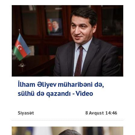
İlham Əliyev müharibəni də,
sülhü də qazandı - Video
Siyasət
8 Avqust 14:46