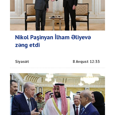
Nikol Paşinyan İlham Əliyevə
zəng etdi
Siyasət
8 Avqust 12:33