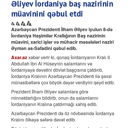
Əliyev İordaniya baş nazirinin
müavinini qəbul etdi
Azərbaycan Prezidenti İlham Əliyev iyulun 8-də
İordaniya Haşimilər Krallığının Baş nazirinin
müavini, xarici işlər və mühacir məsələləri naziri
Əymən əs-Safadini qəbul edib.
Axar.az
xəbər verir ki, qonaq İordaniyanın Kralı II
Abdullah ibn Al Hüseynin salamlarını və
İordaniyaya dəvətini dövlət başçısına çatdırıb,
İordaniya Kralının Azərbaycan Prezidenti ilə şəxsi
münasibətlərə çox böyük dəyər verdiyini qeyd edib.
Prezident İlham Əliyev salamlara görə
minnətdarlığını bildirib, onun da salamlarını
İordaniyanın Kralına çatdırmağı xahiş edib.
Azərbaycan Prezidenti də öz növbəsində İordaniya
Kralını ölkəyə səfərə dəvət edib.