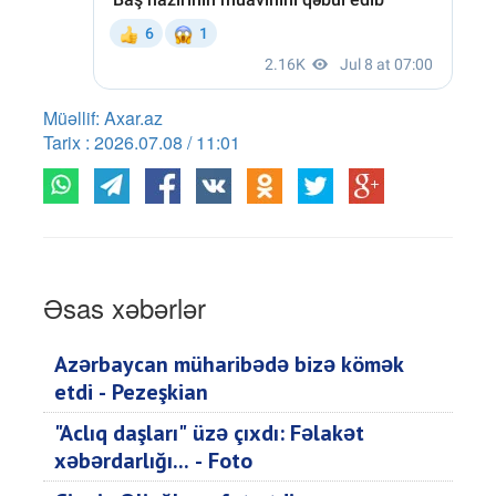
Müəllif: Axar.az
Tarix : 2026.07.08 / 11:01
Əsas xəbərlər
Azərbaycan müharibədə bizə kömək
etdi - Pezeşkian
"Aclıq daşları" üzə çıxdı: Fəlakət
xəbərdarlığı... - Foto