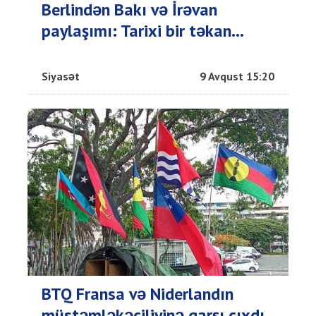
Berlindən Bakı və İrəvan
paylaşımı: Tarixi bir təkan...
Siyasət
9 Avqust 15:20
BTQ Fransa və Niderlandın
müstəmləkəçiliyinə qarşı çıxdı