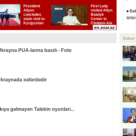
Xəbər 
rayna PUA-larına baxdı - Foto
raynada səfərdədir
ıya gəlməyən Talebin oyunları...