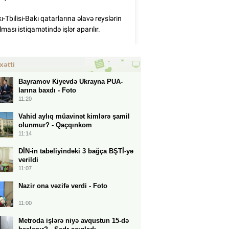
xətti
Bayramov Kiyevdə Ukrayna PUA-
larına baxdı - Foto
11:20
Vahid aylıq müavinət kimlərə şamil
olunmur? - Qaçqınkom
11:14
DİN-in tabeliyindəki 3 bağça BŞTİ-yə
verildi
11:07
Nazir ona vəzifə verdi - Foto
11:00
Metroda işlərə niyə avqustun 15-də