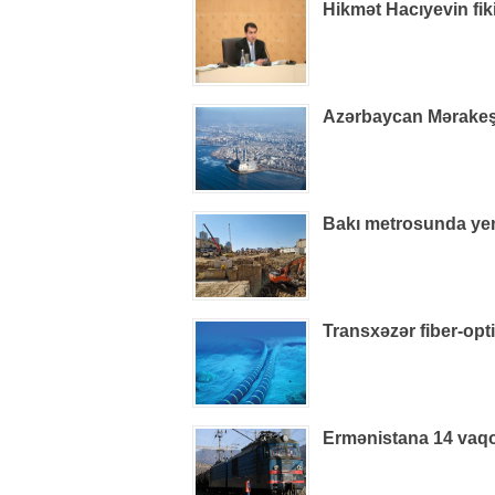
Hikmət Hacıyevin fiki
Azərbaycan Mərakeşdə
Bakı metrosunda yeni 
Transxəzər fiber-optik
Ermənistana 14 vaq