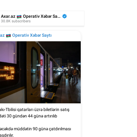
ki Çan İçərişəhərdə sevənlərini belə
salamladı - Video