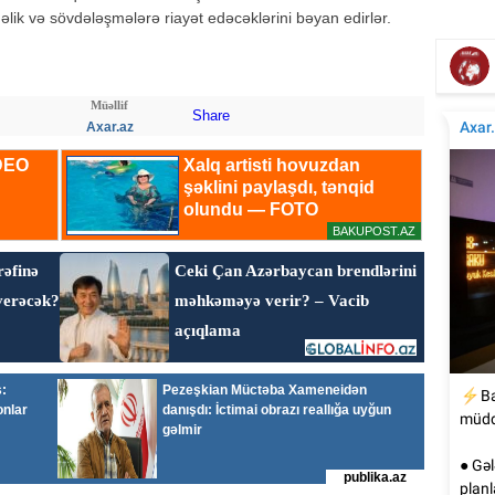
Ce
əlik və sövdələşmələrə riayət edəcəklərini bəyan edirlər.
Şəxsi biznesi olan məşhurlar - Siyahı
Müəllif
Share
Axar.az