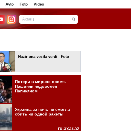
Avto
Foto
Video
Nazir ona vəzifə verdi - Foto