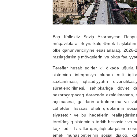
Baş Kollektiv Saziş Azərbaycan Respub
müqavilələrə, Beynəlxalq Əmək Təşkilatın
ölkə qanunvericiliyinə əsaslanaraq, 2026-2
razılaşdırılmış mövqelərini və birgə fəaliyyə
Tərəflər hesab edirlər ki, ölkədə uğurla h
sisteminə inteqrasiya olunan milli iqtis
saxlanılması, iqtisadiyyatın diversifika
sürətləndirilməsi, sahibkarlığa dövlət d
nəzərəçarpacaq dərəcədə azaldılmasına, ə
açılmasına, gəlirlərin artırılmasına və və
cəhətdən həssas əhali qruplarının sosial
siyasətdir və bu hədəflərin reallaşdırılma
tərəfdaşlıq sisteminin tərkib hissəsidir və 
təşkil edir. Tərəflər qarşılıqlı əlaqələrin sos
əmək münasibətlərinin sosial dialoq, kol