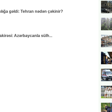
zılığa gəldi: Tehran nədən çəkinir?
irəsi: Azərbaycanla sülh...