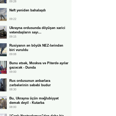
09:28
Neft yenidən bahalaşdı
09:22
Ukrayna ordusunda döyüşən xarici
vətəndaşların sayı...
09:15
Rusiyanın ən böyük NEZ-lərindən
biri vuruldu
09:08
Bunu etsək, Moskva və Piterdə ayılar
gəzəcək - Dunda
09:00
Rus ordusunun anbarlara
zərbələrinin səbəbi budur
08:30
Bu, Ukrayna üçün məğlubiyyət
demək deyil - Kutarba
08:00
“Canlı Nostradamus”dan daha bir