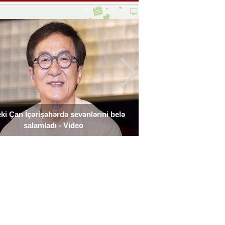
ki Çan İçərişəhərdə sevənlərini belə
Ceki Çan İçərişəhərdə
salamladı - Video
alınır -