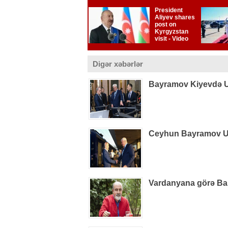
Digər xəbərlər
Bayramov Kiyevdə Uk
Ceyhun Bayramov Uk
Vardanyana görə Bak