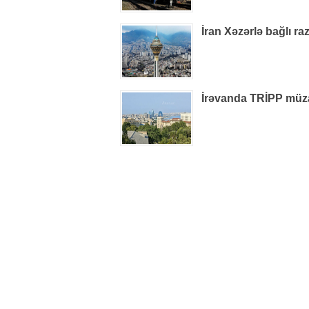
İran Xəzərlə bağlı ra
İrəvanda TRİPP müzak