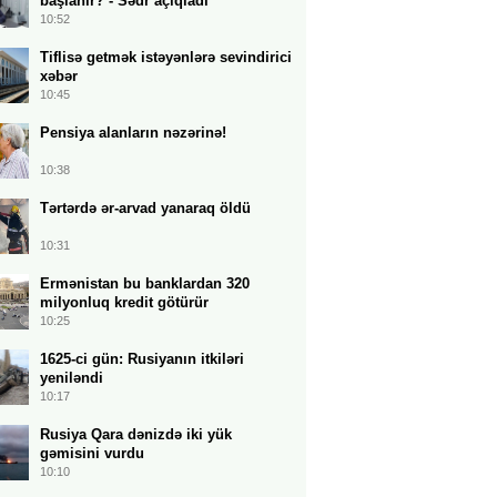
başlanır? - Sədr açıqladı
10:52
Tiflisə getmək istəyənlərə sevindirici
xəbər
10:45
Pensiya alanların nəzərinə!
10:38
Tərtərdə ər-arvad yanaraq öldü
10:31
Ermənistan bu banklardan 320
milyonluq kredit götürür
10:25
1625-ci gün: Rusiyanın itkiləri
yeniləndi
10:17
Rusiya Qara dənizdə iki yük
gəmisini vurdu
10:10