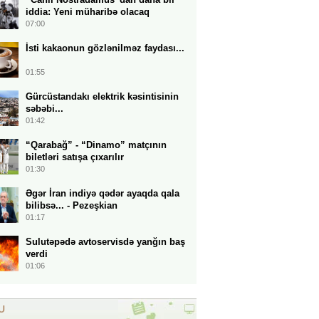
iddia: Yeni müharibə olacaq
07:00
İsti kakaonun gözlənilməz faydası...
01:55
Gürcüstandakı elektrik kəsintisinin
səbəbi...
01:42
“Qarabağ” - “Dinamo” matçının
biletləri satışa çıxarılır
01:30
Əgər İran indiyə qədər ayaqda qala
bilibsə... - Pezeşkian
01:17
Sulutəpədə avtoservisdə yanğın baş
verdi
01:06
U