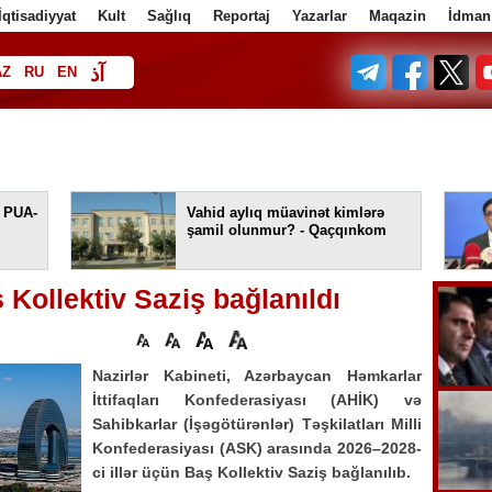
İqtisadiyyat
Kult
Sağlıq
Reportaj
Yazarlar
Maqazin
İdman
آذ
AZ
RU
EN
ف
 PUA-
Vahid aylıq müavinət kimlərə
şamil olunmur? - Qaçqınkom
Kollektiv Saziş bağlanıldı
Nazirlər Kabineti, Azərbaycan Həmkarlar
İttifaqları Konfederasiyası (AHİK) və
Sahibkarlar (İşəgötürənlər) Təşkilatları Milli
Konfederasiyası (ASK) arasında 2026–2028-
ci illər üçün Baş Kollektiv Saziş bağlanılıb.