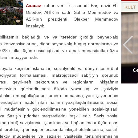
Axar.az
xəbər verir ki, sənədi Baş nazir Əli
KULT
Əsədov, AHİK-in sədri Sahib Məmmədov və
ASK-nın prezidenti Ələkbər Məmmədov
imzalayıb.
likasının bağladığı və ya tərəfdar çıxdığı beynəlxalq
ın konvensiyalarına, digər beynəlxalq hüquq normalarına və
028-ci illər üçün sosial-iqtisadi və əmək münasibətləri üzrə
tlərini müəyyən edir.
əyata keçirilən islahatlar, sosialyönlü və dünya təsərrüfat
Ce
adiyyatın formalaşması, makroiqtisadi sabitliyin qorunub
Şəxsi biznesi olan məşhurlar - Siyahı
siyası, qeyri-neft sektorunun və regionların inkişafının
əstəyinin gücləndirilməsi ölkədə yoxsulluq və işsizliyin
halinin məşğulluğunun təmin olunmasına, yeni iş yerlərinin
təndaşların maddi rifah halının yaxşılaşdırılmasına, sosial
 müdafiəsinin gücləndirilməsinə yönəldilən sosial-iqtisadi
sı Sazişin prioritet məqsədlərini təşkil edir. Saziş sosial
sahə (tarif) sazişlərinin işlənilməsi və bağlanılması üçün əsas
ial tərəfdaşlıq prinsipləri əsasında inkişaf etdirilməsinə, sosial-
lektiv müqavilələr və sazişlər vasitəsilə tənzimlənməsinə