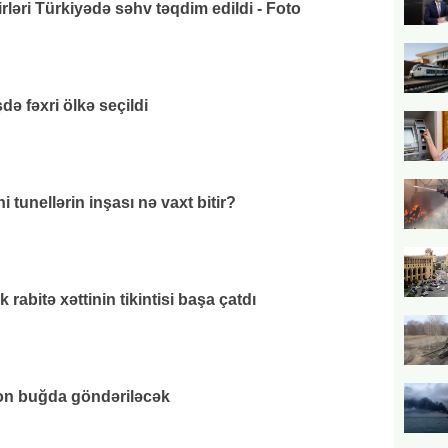
rləri Türkiyədə səhv təqdim edildi - Foto
 fəxri ölkə seçildi
tunellərin inşası nə vaxt bitir?
 rabitə xəttinin tikintisi başa çatdı
on buğda göndəriləcək