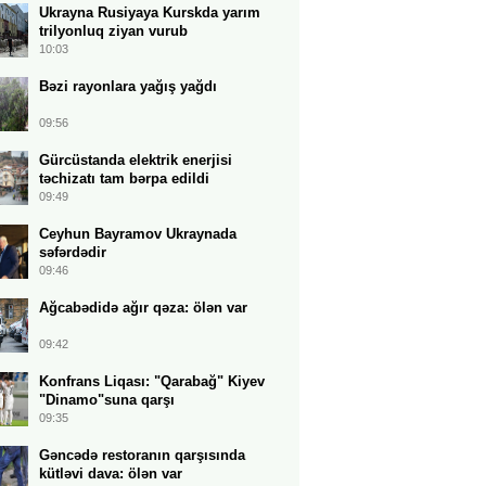
Ukrayna Rusiyaya Kurskda yarım
trilyonluq ziyan vurub
10:03
Bəzi rayonlara yağış yağdı
09:56
Gürcüstanda elektrik enerjisi
təchizatı tam bərpa edildi
09:49
Ceyhun Bayramov Ukraynada
səfərdədir
09:46
Ağcabədidə ağır qəza: ölən var
09:42
Konfrans Liqası: "Qarabağ" Kiyev
"Dinamo"suna qarşı
09:35
Gəncədə restoranın qarşısında
kütləvi dava: ölən var