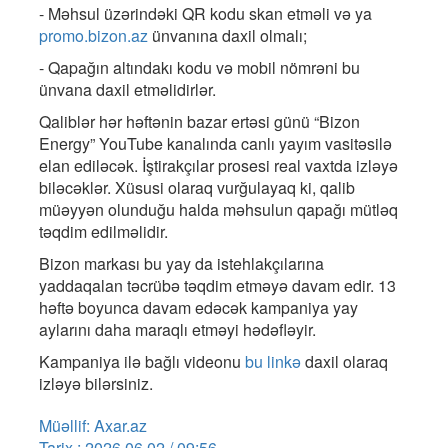
- Məhsul üzərindəki QR kodu skan etməli və ya
promo.bizon.az
ünvanına daxil olmalı;
- Qapağın altındakı kodu və mobil nömrəni bu
ünvana daxil etməlidirlər.
Qaliblər hər həftənin bazar ertəsi günü “Bizon
Energy” YouTube kanalında canlı yayım vasitəsilə
elan ediləcək. İştirakçılar prosesi real vaxtda izləyə
biləcəklər. Xüsusi olaraq vurğulayaq ki, qalib
müəyyən olunduğu halda məhsulun qapağı mütləq
təqdim edilməlidir.
Bizon markası bu yay da istehlakçılarına
yaddaqalan təcrübə təqdim etməyə davam edir. 13
həftə boyunca davam edəcək kampaniya yay
aylarını daha maraqlı etməyi hədəfləyir.
Kampaniya ilə bağlı videonu
bu linkə
daxil olaraq
izləyə bilərsiniz.
Müəllif: Axar.az
Tarix : 2026.06.02 / 09:56