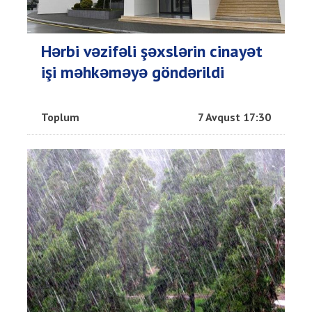
Hərbi vəzifəli şəxslərin cinayət
işi məhkəməyə göndərildi
Toplum
7 Avqust 17:30