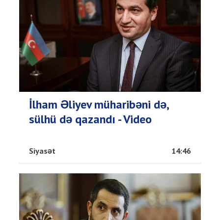
İlham Əliyev müharibəni də,
sülhü də qazandı - Video
Siyasət
14:46