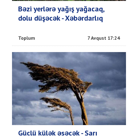
Bəzi yerlərə yağış yağacaq,
dolu düşəcək - Xəbərdarlıq
Toplum
7 Avqust 17:24
Güclü külək əsəcək - Sarı