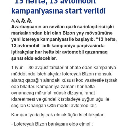
“13 həftə, 13 avtomobil”
kampaniyasına start verildi
Azərbaycanın ən sevilən qazlı sərinləşdirici içki
markalarından biri olan Bizon yay mövsümünə
yeni lotereya kampaniyası ilə başlayıb. “13 həftə,
13 avtomobil” adlı kampaniya çərçivəsində
iştirakçılar hər həftə bir avtomobil qazanmaq
şansı əldə edəcəklər.
1 iyun – 30 avqust tarixlərini əhatə edən kampaniya
müddətində istehlakçılar lotereyalı Bizon məhsulu
alaraq qapağın altındakı xüsusi kod vasitəsilə iştirak
edə bilərlər. Kampaniya zamanı hər həftə
oynanacaq mükafat müasir dizaynı, rahat
idarəetməsi və gündəlik istifadəyə uyğunluğu ilə
seçilən Changan Q05 model avtomobildir.
Kampaniyada iştirak etmək üçün istehlakçılar:
- Lotereyalı Bizon bankasını əldə etməli;