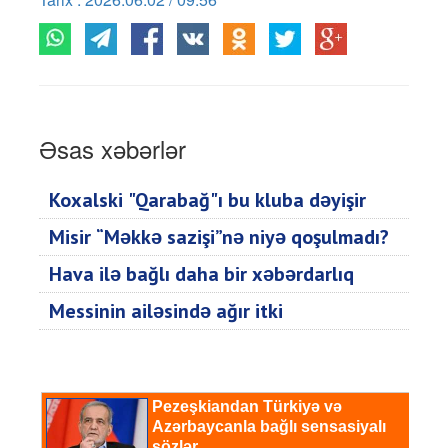
Əsas xəbərlər
Koxalski "Qarabağ"ı bu kluba dəyişir
Misir “Məkkə sazişi”nə niyə qoşulmadı?
Hava ilə bağlı daha bir xəbərdarlıq
Messinin ailəsində ağır itki