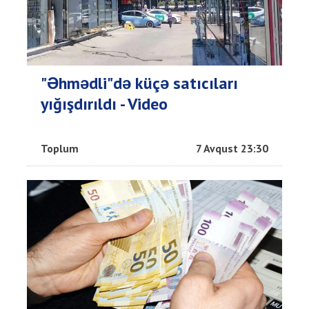
"Əhmədli"də küçə satıcıları
yığışdırıldı - Video
Toplum
7 Avqust 23:30