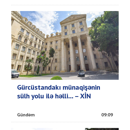
Gürcüstandakı münaqişənin
sülh yolu ilə həlli... – XİN
Gündəm
09:09