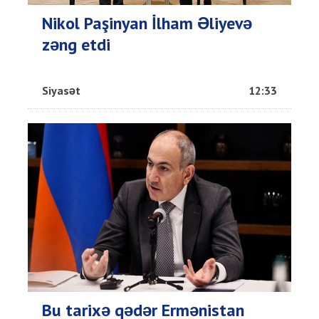
Nikol Paşinyan İlham Əliyevə
zəng etdi
Siyasət
12:33
Bu tarixə qədər Ermənistan