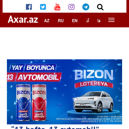
Axar.az
AZ
RU
EN
آذ
فا