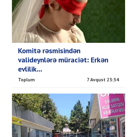
Komitə rəsmisindən
valideynlərə müraciət: Erkən
evlilik...
Toplum
7 Avqust 23:54