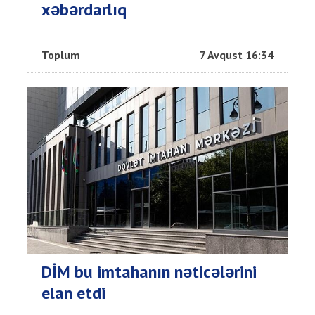
xəbərdarlıq
Toplum
7 Avqust 16:34
DİM bu imtahanın nəticələrini
elan etdi