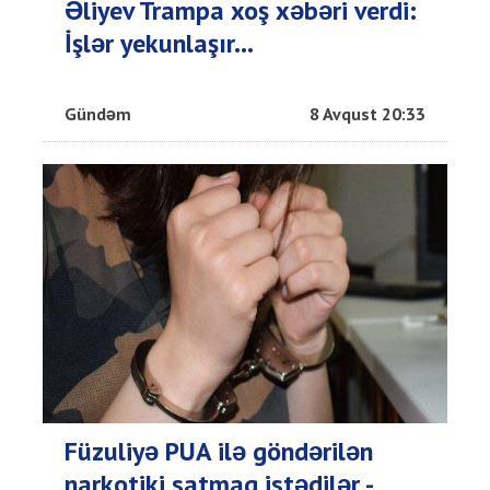
Əliyev Trampa xoş xəbəri verdi:
İşlər yekunlaşır...
Gündəm
8 Avqust 20:33
Füzuliyə PUA ilə göndərilən
narkotiki satmaq istədilər -