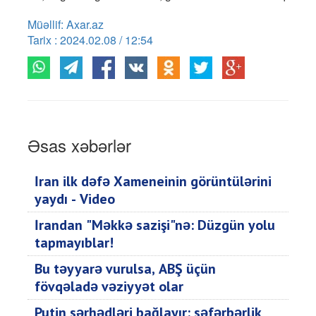
Müəllif: Axar.az
Tarix : 2024.02.08 / 12:54
Əsas xəbərlər
İran ilk dəfə Xameneinin görüntülərini
yaydı - Video
İrandan "Məkkə sazişi"nə: Düzgün yolu
tapmayıblar!
Bu təyyarə vurulsa, ABŞ üçün
fövqəladə vəziyyət olar
Putin sərhədləri bağlayır: səfərbərlik