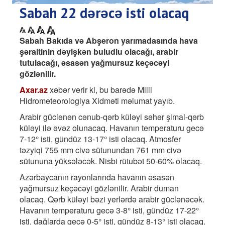
Sabah 22 dərəcə isti olacaq
Sabah Bakıda və Abşeron yarımadasında hava
şəraitinin dəyişkən buludlu olacağı, arabir
tutulacağı, əsasən yağmursuz keçəcəyi
gözlənilir.
Axar.az
xəbər verir ki, bu barədə Milli
Hidrometeorologiya Xidməti məlumat yayıb.
Arabir güclənən cənub-qərb küləyi səhər şimal-qərb
küləyi ilə əvəz olunacaq. Havanın temperaturu gecə
7-12° isti, gündüz 13-17° isti olacaq. Atmosfer
təzyiqi 755 mm civə sütunundan 761 mm civə
sütununa yüksələcək. Nisbi rütubət 50-60% olacaq.
Azərbaycanın rayonlarında havanın əsasən
yağmursuz keçəcəyi gözlənilir. Arabir duman
olacaq. Qərb küləyi bəzi yerlərdə arabir güclənəcək.
Havanın temperaturu gecə 3-8° isti, gündüz 17-22°
isti, dağlarda gecə 0-5° isti, gündüz 8-13° isti olacaq.