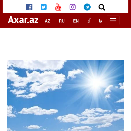
Axar.az
AZ
RU
EN
آذ
فا