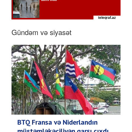
Gündəm və siyasət
BTQ Fransa və Niderlandın
müstəmləkəçiliyən qarşı çıxdı