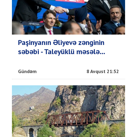
Paşinyanın Əliyevə zənginin
səbəbi - Taleyüklü məsələ...
Gündəm
8 Avqust 21:52