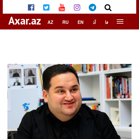
Axar.az
AZ
RU
EN
آذ
فا