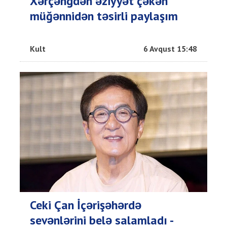
Xərçəngdən əziyyət çəkən
müğənnidən təsirli paylaşım
Kult
6 Avqust 15:48
Ceki Çan İçərişəhərdə
sevənlərini belə salamladı -