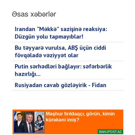
Əsas xəbərlər
İrandan "Məkkə" sazişinə reaksiya:
Düzgün yolu tapmayıblar!
Bu təyyarə vurulsa, ABŞ üçün ciddi
fövqəladə vəziyyət olar
Putin sərhədləri bağlayır: səfərbərlik
hazırlığı...
Rusiyadan cavab gözləyirik - Fidan