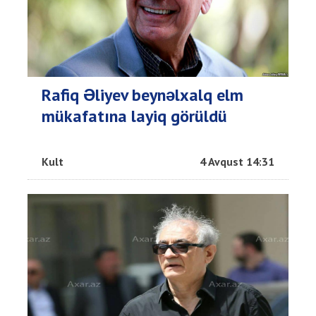
Rafiq Əliyev beynəlxalq elm
mükafatına layiq görüldü
Kult
4 Avqust 14:31