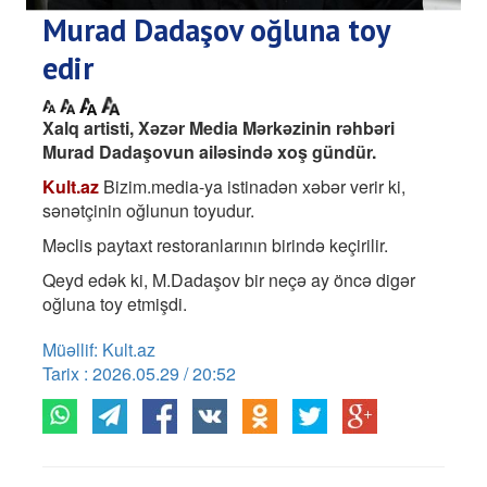
Murad Dadaşov oğluna toy
edir
Xalq artisti, Xəzər Media Mərkəzinin rəhbəri
Murad Dadaşovun ailəsində xoş gündür.
Kult.az
Bizim.media-ya istinadən xəbər verir ki,
sənətçinin oğlunun toyudur.
Məclis paytaxt restoranlarının birində keçirilir.
Qeyd edək ki, M.Dadaşov bir neçə ay öncə digər
oğluna toy etmişdi.
Müəllif: Kult.az
Tarix : 2026.05.29 / 20:52