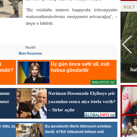
KULT
“Biz müdafiə sistemi haqqında ictimaiyyətin
məlumatlandırılması səviyyəsini artıracağıq”, –
deyə o bildirib.
Müəllif
İlkin Həsənov
Elçinin Fəxri xiyabandakı qəbirüstü abidəsi -
İta
Foto