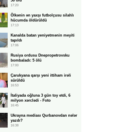
30 ölü
17:20
Ölkənin ən yaxşı futbolçusu silahlı
hücumda öldürüldü
17:13
Kanalda batan yeniyetmənin meyiti
tapıldı
17:06
Rusiya ordusu Dnepropetrovsku
bombaladı: 5 ölü
17:00
Çarukyana qarşı yeni ittiham irəli
sürüldü
16:53
İtaliyada oğluna 3 gün toy etdi, 6
milyon xərclədi - Foto
16:45
Ukrayna mediası Qurbanovdan nələr
yazdı?
16:38