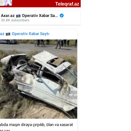
liyada oğluna 3 gün toy etdi, 6 milyon
xərclədi - Foto