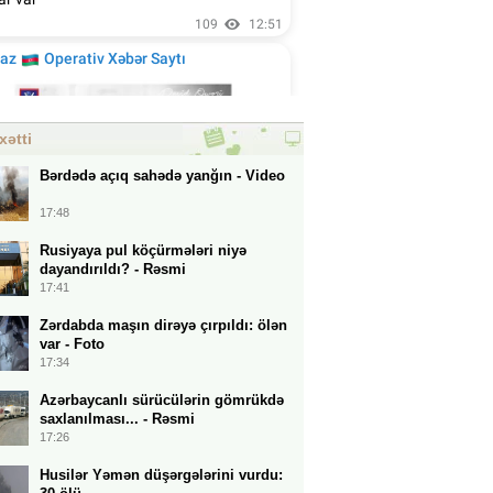
xətti
Bərdədə açıq sahədə yanğın - Video
17:48
Rusiyaya pul köçürmələri niyə
dayandırıldı? - Rəsmi
17:41
Zərdabda maşın dirəyə çırpıldı: ölən
var - Foto
17:34
Azərbaycanlı sürücülərin gömrükdə
saxlanılması... - Rəsmi
17:26
Husilər Yəmən düşərgələrini vurdu: