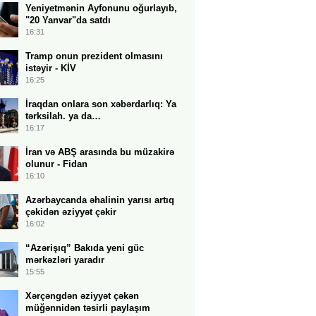
Yeniyetmənin Ayfonunu oğurlayıb,
"20 Yanvar"da satdı
16:31
Tramp onun prezident olmasını
istəyir - KİV
16:25
İraqdan onlara son xəbərdarlıq: Ya
tərksilah. ya da…
16:17
İran və ABŞ arasında bu müzakirə
olunur - Fidan
16:10
Azərbaycanda əhalinin yarısı artıq
çəkidən əziyyət çəkir
16:02
“Azərişıq” Bakıda yeni güc
mərkəzləri yaradır
15:55
Xərçəngdən əziyyət çəkən
müğənnidən təsirli paylaşım