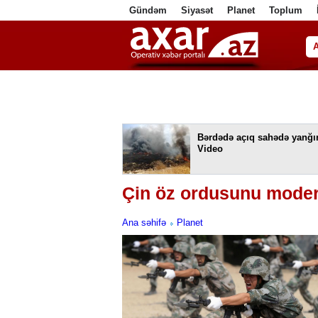
Gündəm
Siyasət
Planet
Toplum
ا
Bərdədə açıq sahədə yanğın
Video
Çin öz ordusunu moder
Ana səhifə
Planet