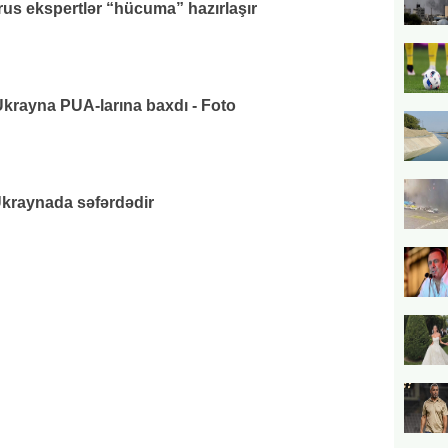
us ekspertlər “hücuma” hazırlaşır
rayna PUA-larına baxdı - Foto
raynada səfərdədir