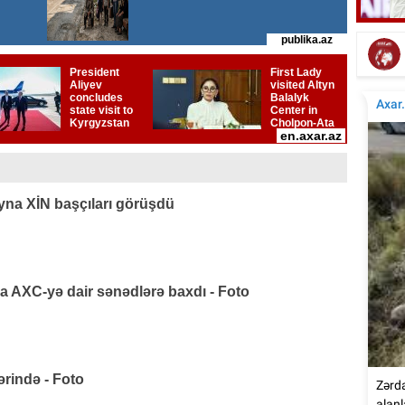
Elçinin Fəxri xiyabandakı qəbirüstü abidəsi -
İta
Foto
na XİN başçıları görüşdü
AXC-yə dair sənədlərə baxdı - Foto
rində - Foto