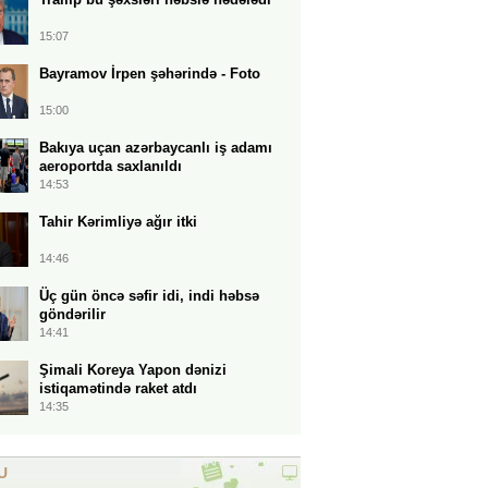
15:07
Bayramov İrpen şəhərində - Foto
15:00
Bakıya uçan azərbaycanlı iş adamı
aeroportda saxlanıldı
14:53
Tahir Kərimliyə ağır itki
14:46
Üç gün öncə səfir idi, indi həbsə
göndərilir
14:41
Şimali Koreya Yapon dənizi
istiqamətində raket atdı
14:35
U