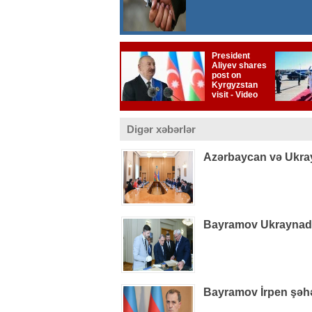
Digər xəbərlər
Azərbaycan və Ukray
Bayramov Ukraynada 
Bayramov İrpen şəhə