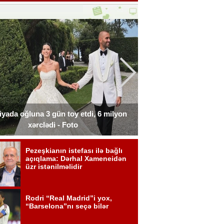
liyada oğluna 3 gün toy etdi, 6 milyon
Xərçəngdən əziyyət çə
xərclədi - Foto
payla