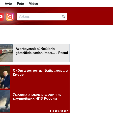
Avto
Foto
Video
Azərbaycanlı sürücülərin
gömrükdə saxlanılması... - Rəsmi