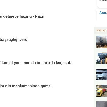
k etməyə hazırıq - Nazir
Xəbər 
başsağlığı verdi
hökumət yeni modelə bu tarixdə keçəcək
lərinin məhkəməsində qərar...