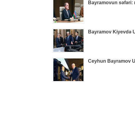
Bayramovun səfəri: r
Bayramov Kiyevdə Uk
Ceyhun Bayramov Uk