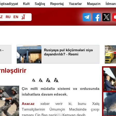
İqtisadiyyat
Kult
Sağlıq
Reportaj
Yazarlar
Maqazin
İdman
آذ
AZ
RU
EN
ف
 -
Rusiyaya pul köçürmələri niyə
dayandırıldı? - Rəsmi
nləşdirir
Çin milli müdafiə sistemi və ordusunda
islahatlara davam edəcək.
Axar.az
xəbər verir ki, bunu Xalq
Təmsilçilərinin Ümumçin Məclisində çıxışı
zamanı Çin Baş naziri Li Ketsyan deyib.