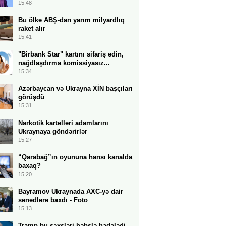
15:48
Bu ölkə ABŞ-dan yarım milyardlıq
raket alır
15:41
"Birbank Star" kartını sifariş edin,
nağdlaşdırma komissiyasız...
15:34
Azərbaycan və Ukrayna XİN başçıları
görüşdü
15:31
Narkotik kartelləri adamlarını
Ukraynaya göndərirlər
15:27
“Qarabağ”ın oyununa hansı kanalda
baxaq?
15:20
Bayramov Ukraynada AXC-yə dair
sənədlərə baxdı - Foto
15:13
Tramp bu şəxsləri həbslə hədələdi