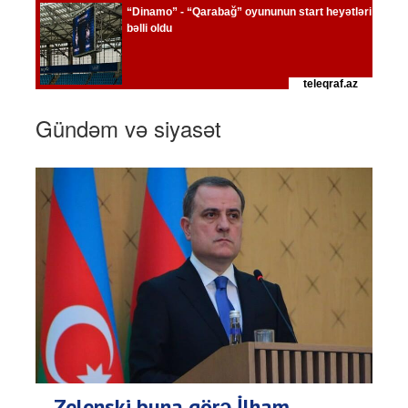
Gündəm və siyasət
Zelenski buna görə İlham