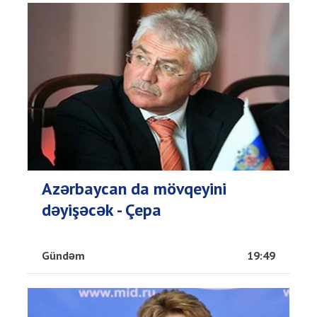
Azərbaycan da mövqeyini
dəyişəcək - Çepa
Gündəm
19:49