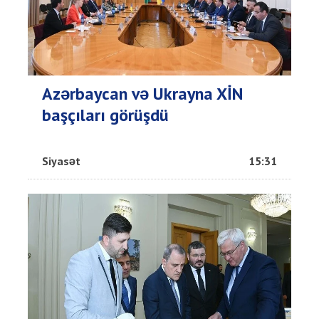
Azərbaycan və Ukrayna XİN
başçıları görüşdü
Siyasət
15:31