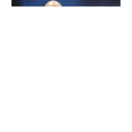
İnfantino üzr istədi: Bir daha
olmayacaq…
İdman
13:27