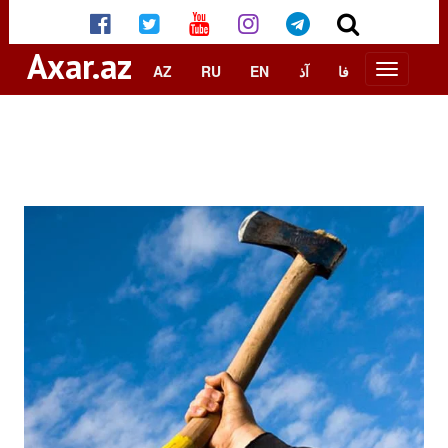
Axar.az
AZ
RU
EN
آذ
فا