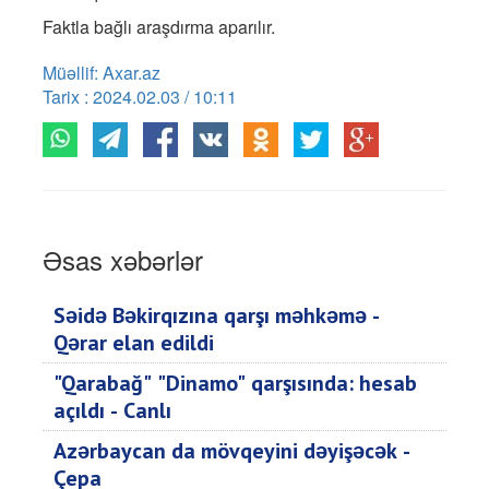
Faktla bağlı araşdırma aparılır.
Müəllif: Axar.az
Tarix : 2024.02.03 / 10:11
Əsas xəbərlər
Səidə Bəkirqızına qarşı məhkəmə -
Qərar elan edildi
"Qarabağ" "Dinamo" qarşısında: hesab
açıldı - Canlı
Azərbaycan da mövqeyini dəyişəcək -
Çepa