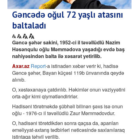
Gəncədə oğul 72 yaşlı atasını
baltaladı
Gəncə şəhər sakini, 1952-ci il təvəllüdlü Nazim
Həsənqulu oğlu Məmmədova yaşadığı evdə baş
nahiyəsindən balta ilə xəsarət yetirilib.
Axar.az
Report
-a istinadən xəbər verir ki, hadisə
Gəncə şəhər, Bayan küçəsi 119b ünvanında qeydə
alınıb.
O, xəstəxanaya çatdırılıb. Həkimlər onun vəziyyətini
orta-ağır kimi qiymətləndirirlər.
Hadisəni törətməkdə şübhəli bilinən şəxs isə onun
oğlu - 1976-cı il təvəllüdlü Zaur Məmmədovdur.
O, hadisəni törətdikdən sonra qaçsa da, aparılan
əməliyyat-axtarış tədbirləri nəticəsində saxlanılaraq
istintaqa təhvil verilib.