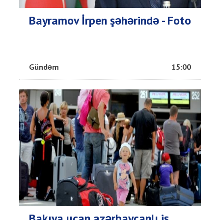
Bayramov İrpen şəhərində - Foto
Gündəm
15:00
Bakıya uçan azərbaycanlı iş