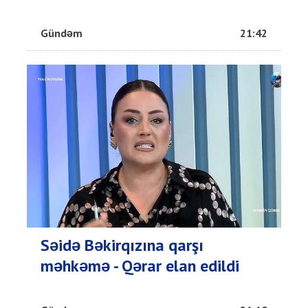
Gündəm
21:42
Səidə Bəkirqızına qarşı
məhkəmə - Qərar elan edildi