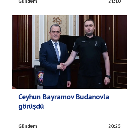
Gündəm
21:10
Ceyhun Bayramov Budanovla
görüşdü
Gündəm
20:25