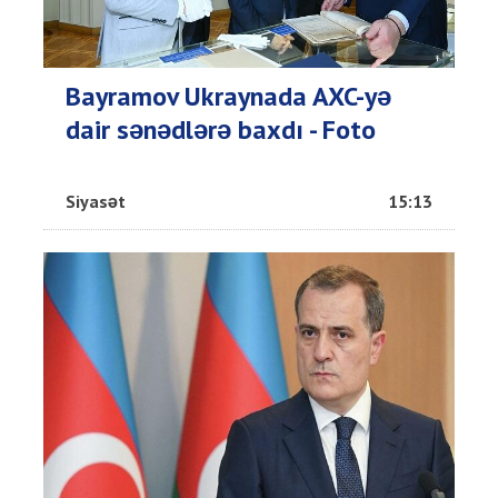
Bayramov Ukraynada AXC-yə
dair sənədlərə baxdı - Foto
Siyasət
15:13