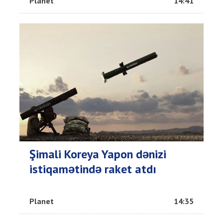
Planet
14:41
Şimali Koreya Yapon dənizi
istiqamətində raket atdı
Planet
14:35