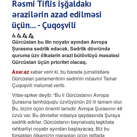
Rəsmi Tiflis işğaldakı
ərazilərin azad edilməsi
üçün... - Çuqoşvili
Gürcüstan bu ilin noyabr ayından Avropa
Şurasına sədrlik edəcək. Sədrlik dövründə
quruma üzv ölkələrin ərazi bütövlüyü məsələsi
Gürcüstan üçün prioritet olacaq.
Axar.az
xəbər verir ki, bu barədə jurnalistlərə
Gürcüstan parlamentinin sədrinin müavini Tamar
Çuqoşvili məlumat verib.
Vitse-spiker deyib: “Bu il Gürcüstanın Avropa
Şurasına tamhüquqlu üzvlüyünün 20 ili tamam olur.
Bu, bizim üçün önəmli tarixdir. Avropa Şurasının 48
üzvü var. Bu dövlətlər rotasiya qaydasında Şuraya
sədrlik edirlər. Gürcüstanın beynəlxalq təşkilata
rəhbərliyi noyabr ayından başlayacaq. Biz bu
fürsətdən ölkəmizin maraqları üçün istifadə