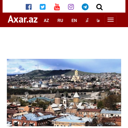
Axar.az
AZ
RU
EN
آذ
فا