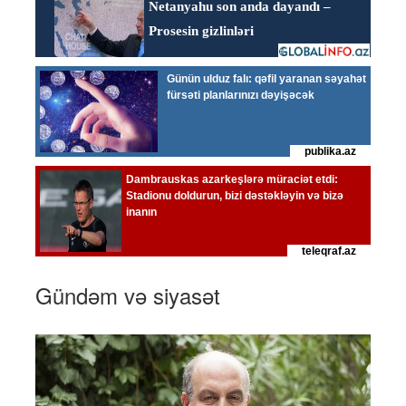
Gündəm və siyasət