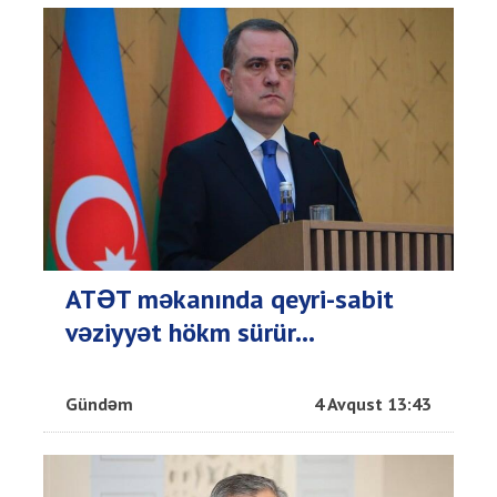
ATƏT məkanında qeyri-sabit
vəziyyət hökm sürür...
Gündəm
4 Avqust 13:43