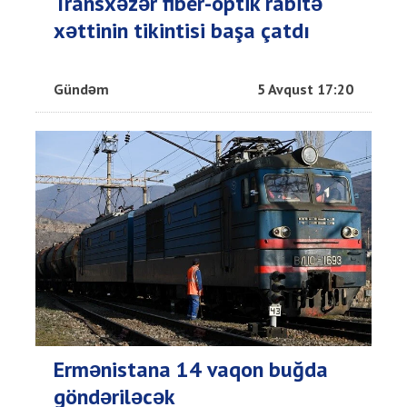
Transxəzər fiber-optik rabitə
xəttinin tikintisi başa çatdı
Gündəm
5 Avqust 17:20
Ermənistana 14 vaqon buğda
göndəriləcək