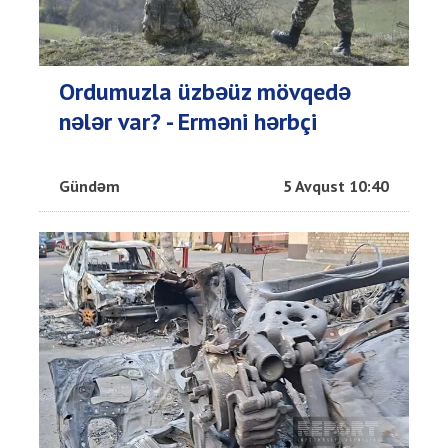
Ordumuzla üzbəüz mövqedə
nələr var? - Erməni hərbçi
Gündəm
5 Avqust 10:40