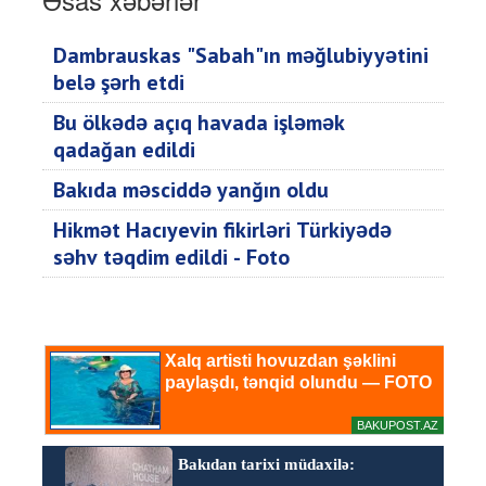
Dambrauskas "Sabah"ın məğlubiyyətini
belə şərh etdi
Bu ölkədə açıq havada işləmək
qadağan edildi
Bakıda məsciddə yanğın oldu
Hikmət Hacıyevin fikirləri Türkiyədə
səhv təqdim edildi - Foto