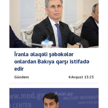
İranla əlaqəli şəbəkələr
onlardan Bakıya qarşı istifadə
edir
Gündəm
4 Avqust 13:25