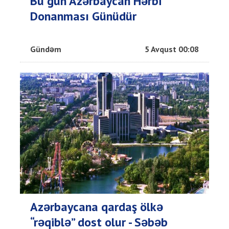
Bu gün Azərbaycan Hərbi
Donanması Günüdür
Gündəm
5 Avqust 00:08
Azərbaycana qardaş ölkə
“rəqiblə” dost olur - Səbəb