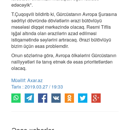
edəcəyik".
T.Çuqoşvili bildirib ki, Gürcüstanın Avropa Şurasına
sədrliyi dövründə dövlətlərin ərazi bütövlüyü
məsələsi diqqət mərkəzində olacaq. Rəsmi Tiflis
işğal altında olan ərazilərin azad edilməsi
istiqamətində səylərini artıracaq. Ərazi bütövlüyü
bizim üçün əsas problemdir.
Onun sözlərinə görə, Avropa ölkələrini Gürcüstanın
nailiyyətləri ilə tanış etmək də əsas prioritetlərdən
olacaq.
Müəllif: Axar.az
Tarix : 2019.03.27 / 19:33
Əsas xəbərlər