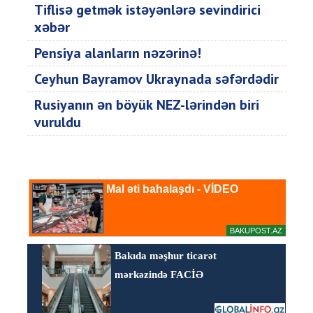
Tiflisə getmək istəyənlərə sevindirici
xəbər
Pensiya alanların nəzərinə!
Ceyhun Bayramov Ukraynada səfərdədir
Rusiyanın ən böyük NEZ-lərindən biri
vuruldu