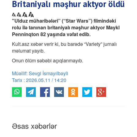
Britaniyalı məşhur aktyor öldü
"Ulduz müharibələri” (“Star Wars”) filmindəki
rolu ilə tanınan britaniyalı məşhur aktyor Maykl
Penninqton 82 yaşında vəfat edib.
Kult.asz xəbər verir ki, bu barədə “Variety” jurnalı
məlumat yayıb.
Onun ölüm səbəbi açıqlanmayıb.
Müəllif: Sevgi İsmayılbəyli
Tarix : 2026.05.11 / 14:20
Əsas xəbərlər