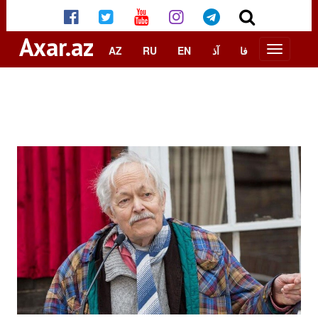
Axar.az
AZ
RU
EN
آذ
فا