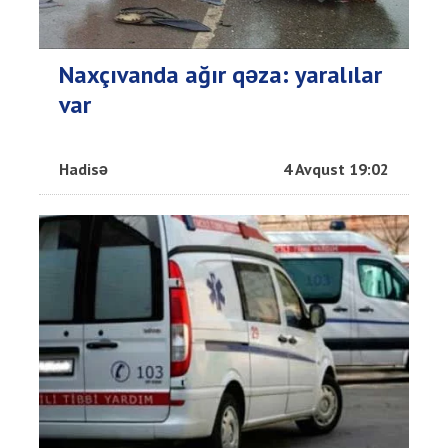
Naxçıvanda ağır qəza: yaralılar
var
Hadisə
4 Avqust 19:02