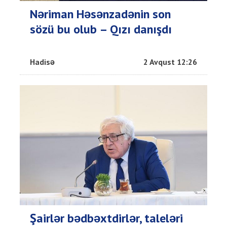
Nəriman Həsənzadənin son
sözü bu olub – Qızı danışdı
Hadisə
2 Avqust 12:26
Şairlər bədbəxtdirlər, taleləri