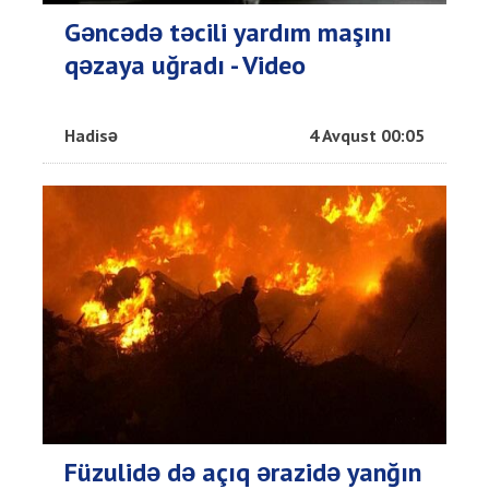
Gəncədə təcili yardım maşını
qəzaya uğradı - Video
Hadisə
4 Avqust 00:05
Füzulidə də açıq ərazidə yanğın