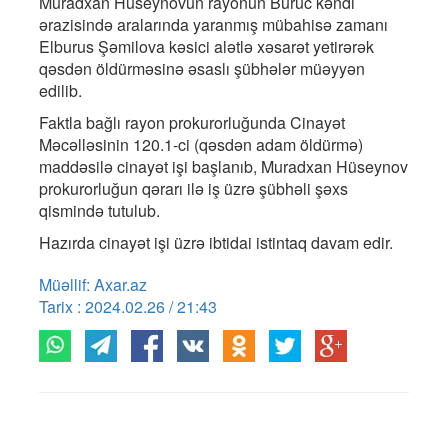
Muradxan Hüseynovun rayonun Buruc kəndi
ərazisində aralarında yaranmış mübahisə zamanı
Elburus Şəmilova kəsici alətlə xəsarət yetirərək
qəsdən öldürməsinə əsaslı şübhələr müəyyən
edilib.
Faktla bağlı rayon prokurorluğunda Cinayət
Məcəlləsinin 120.1-ci (qəsdən adam öldürmə)
maddəsilə cinayət işi başlanıb, Muradxan Hüseynov
prokurorluğun qərarı ilə iş üzrə şübhəli şəxs
qismində tutulub.
Hazırda cinayət işi üzrə ibtidai istintaq davam edir.
Müəllif: Axar.az
Tarix : 2024.02.26 / 21:43