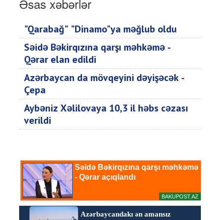
Əsas xəbərlər
"Qarabağ" "Dinamo"ya məğlub oldu
Səidə Bəkirqızına qarşı məhkəmə -
Qərar elan edildi
Azərbaycan da mövqeyini dəyişəcək -
Çepa
Aybəniz Xəlilovaya 10,3 il həbs cəzası
verildi