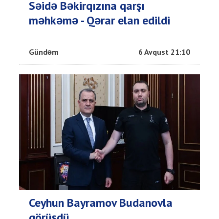
Səidə Bəkirqızına qarşı
məhkəmə - Qərar elan edildi
Gündəm
6 Avqust 21:10
Ceyhun Bayramov Budanovla
görüşdü