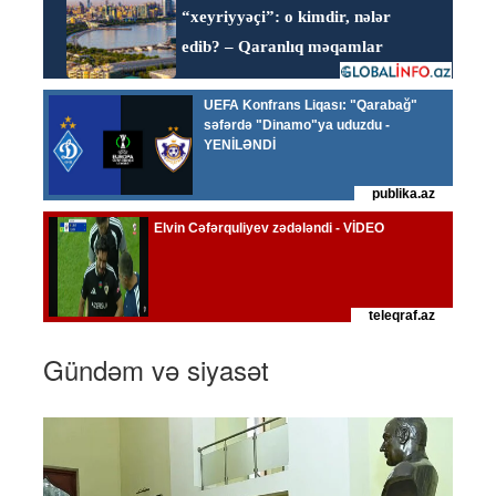
Gündəm və siyasət