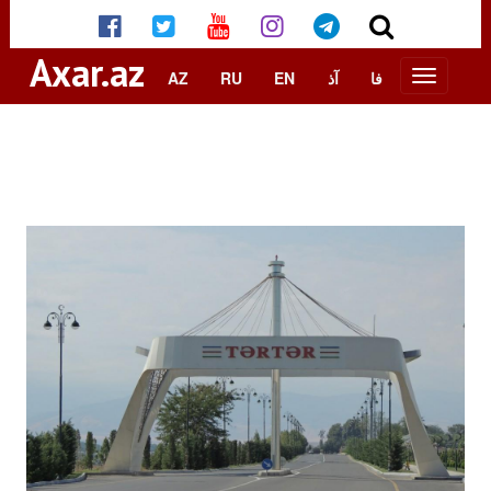
Axar.az
AZ
RU
EN
آذ
فا