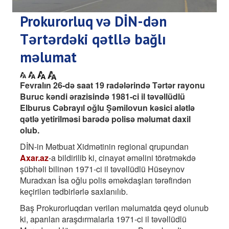
Prokurorluq və DİN-dən
Tərtərdəki qətllə bağlı
məlumat
Fevralın 26-də saat 19 radələrində Tərtər rayonu
Buruc kəndi ərazisində 1981-ci il təvəllüdlü
Elburus Cəbrayıl oğlu Şəmilovun kəsici alətlə
qətlə yetirilməsi barədə polisə məlumat daxil
olub.
DİN-in Mətbuat Xidmətinin regional qrupundan
Axar.az
-a bildirilib ki, cinayət əməlini törətməkdə
şübhəli bilinən 1971-ci il təvəllüdlü Hüseynov
Muradxan İsa oğlu polis əməkdaşları tərəfindən
keçirilən tədbirlərlə saxlanılıb.
Baş Prokurorluqdan verilən məlumatda qeyd olunub
ki, aparılan araşdırmalarla 1971-ci il təvəllüdlü