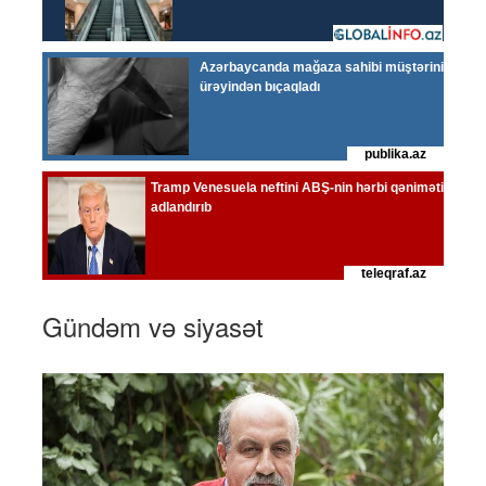
Gündəm və siyasət