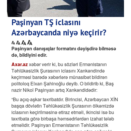
Paşinyan TŞ iclasını
Azərbaycanda niyə keçirir?
Paşinyan danışıqlar formatını dəyişdirə bilməsə
də, bildiyini edir.
Axar.az
xəbər verir ki, bu sözləri Ermənistanın
Təhlükəsizlik Şurasının iclasını Xankəndində
keçirməsi barədə xəbərlərə münasibət bildirən
politoloq Elxan Şahinoğlu deyib. O bildirib ki, Baş
nazir Nikol Paşinyan artıq Xankəndidədir:
“Bu açıq-aşkar təxribatdır. Birincisi, Azərbaycan XİN
başqa dövlətin Təhlükəsizlik Şurasının ölkəmizdə
iclasının keçirilməsinə etiraz etməli, ikincisi isə bu
təxribata görə birbaşa həmsədrlərdən izahat tələb
etməlidir. Paşinyan Ermənistanın Təhlükəsizlik