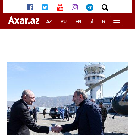
Axar.az
AZ
RU
EN
آذ
فا