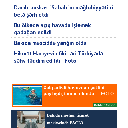
Dambrauskas "Sabah"ın məğlubiyyətini
belə şərh etdi
Bu ölkədə açıq havada işləmək
qadağan edildi
Bakıda məsciddə yanğın oldu
Hikmət Hacıyevin fikirləri Türkiyədə
səhv təqdim edildi - Foto