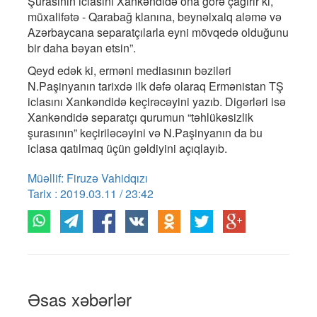
Şurasının iclasını Xankəndidə ona görə çağırır ki,
müxalifətə - Qarabağ klanına, beynəlxalq aləmə və
Azərbaycana separatçılarla eyni mövqedə olduğunu
bir daha bəyan etsin”.
Qeyd edək ki, erməni mediasının bəziləri
N.Paşinyanın tarixdə ilk dəfə olaraq Ermənistan TŞ
iclasını Xankəndidə keçirəcəyini yazıb. Digərləri isə
Xankəndidə separatçı qurumun “təhlükəsizlik
şurasının” keçiriləcəyini və N.Paşinyanın da bu
iclasa qatılmaq üçün gəldiyini açıqlayıb.
Müəllif: Firuzə Vahidqızı
Tarix : 2019.03.11 / 23:42
Əsas xəbərlər