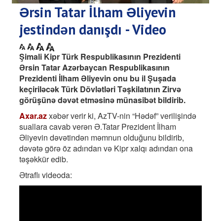
Ərsin Tatar İlham Əliyevin
jestindən danışdı - Video
Şimali Kipr Türk Respublikasının Prezidenti
Ərsin Tatar Azərbaycan Respublikasının
Prezidenti İlham Əliyevin onu bu il Şuşada
keçiriləcək Türk Dövlətləri Təşkilatının Zirvə
görüşünə dəvət etməsinə münasibət bildirib.
Axar.az
xəbər verir ki, AzTV-nin “Hədəf” verilişində
suallara cavab verən Ə.Tatar Prezident İlham
Əliyevin dəvətindən məmnun olduğunu bildirib,
dəvətə görə öz adından və Kipr xalqı adından ona
təşəkkür edib.
Ətraflı videoda: