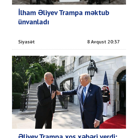
İlham Əliyev Trampa məktub
ünvanladı
Siyasət
8 Avqust 20:37
Əliyev Trampa xoş xəbəri verdi: