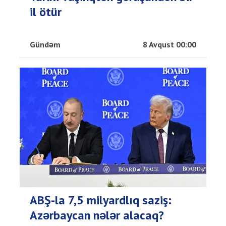
il ötür
Gündəm
8 Avqust 00:00
ABŞ-la 7,5 milyardlıq saziş:
Azərbaycan nələr alacaq?