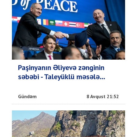
Paşinyanın Əliyevə zənginin
səbəbi - Taleyüklü məsələ...
Gündəm
8 Avqust 21:52