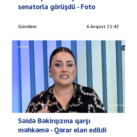
senatorla görüşdü - Foto
Gündəm
6 Avqust 21:42
Səidə Bəkirqızına qarşı
məhkəmə - Qərar elan edildi