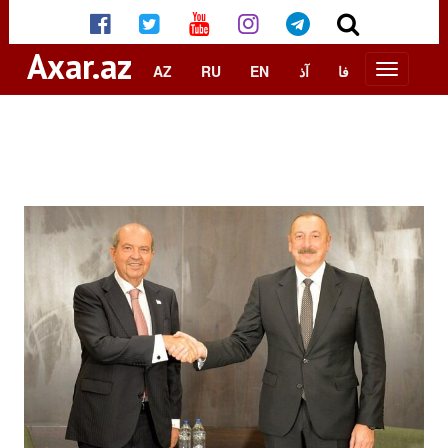
Axar.az
AZ
RU
EN
آذ
فا