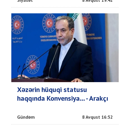
Siyasət
8 Avqust 19:42
Xəzərin hüquqi statusu
haqqında Konvensiya... - Arakçı
Gündəm
8 Avqust 16:52