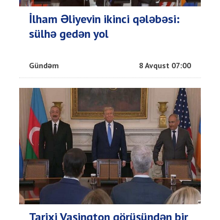
İlham Əliyevin ikinci qələbəsi:
sülhə gedən yol
Gündəm
8 Avqust 07:00
Tarixi Vaşinqton görüşündən bir