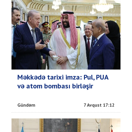
Məkkədə tarixi imza: Pul, PUA
və atom bombası birləşir
Gündəm
7 Avqust 17:12