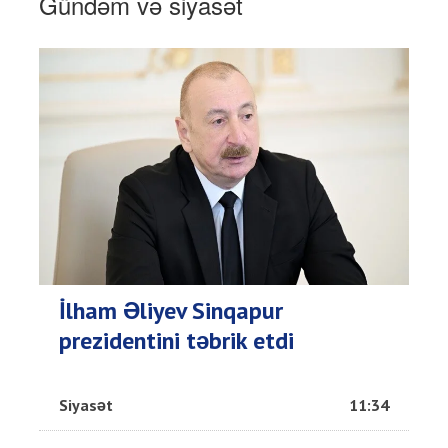
Gündəm və siyasət
İlham Əliyev Sinqapur
prezidentini təbrik etdi
Siyasət
11:34