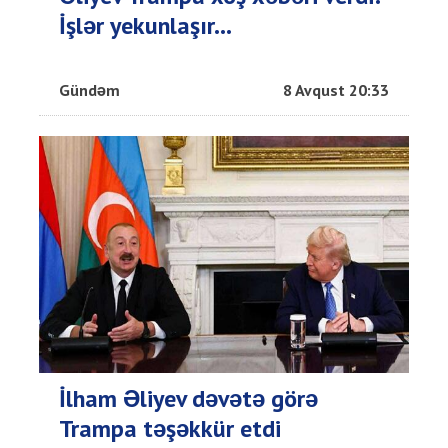
İşlər yekunlaşır...
Gündəm
8 Avqust 20:33
İlham Əliyev dəvətə görə
Trampa təşəkkür etdi