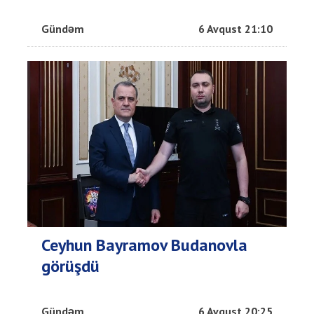
Gündəm
6 Avqust 21:10
Ceyhun Bayramov Budanovla
görüşdü
Gündəm
6 Avqust 20:25