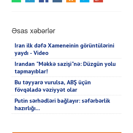
Əsas xəbərlər
İran ilk dəfə Xameneinin görüntülərini
yaydı - Video
İrandan "Məkkə sazişi"nə: Düzgün yolu
tapmayıblar!
Bu təyyarə vurulsa, ABŞ üçün
fövqəladə vəziyyət olar
Putin sərhədləri bağlayır: səfərbərlik
hazırlığı...