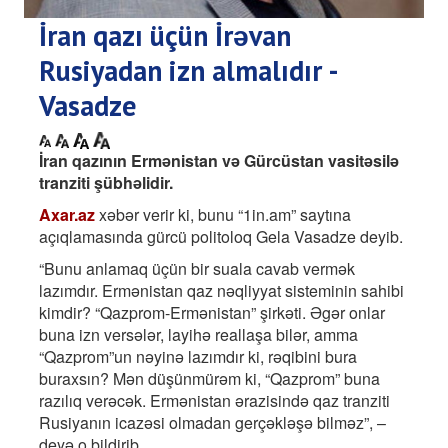
İran qazı üçün İrəvan
Rusiyadan izn almalıdır -
Vasadze
İran qazının Ermənistan və Gürcüstan vasitəsilə
tranziti şübhəlidir.
Axar.az
xəbər verir ki, bunu “1in.am” saytına
açıqlamasında gürcü politoloq Gela Vasadze deyib.
“Bunu anlamaq üçün bir suala cavab vermək
lazımdır. Ermənistan qaz nəqliyyat sisteminin sahibi
kimdir? “Qazprom-Ermənistan” şirkəti. Əgər onlar
buna izn versələr, layihə reallaşa bilər, amma
“Qazprom”un nəyinə lazımdır ki, rəqibini bura
buraxsın? Mən düşünmürəm ki, “Qazprom” buna
razılıq verəcək. Ermənistan ərazisində qaz tranziti
Rusiyanın icazəsi olmadan gerçəkləşə bilməz”, –
deyə o bildirib.