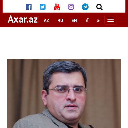
Axar.az
AZ
RU
EN
آذ
فا