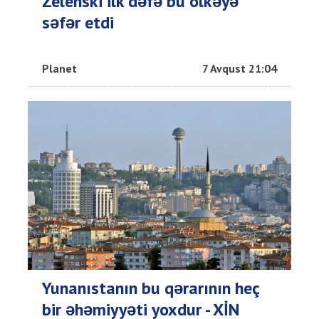
Zelenski ilk dəfə bu ölkəyə
səfər etdi
Planet
7 Avqust 21:04
Yunanıstanın bu qərarının heç
bir əhəmiyyəti yoxdur - XİN