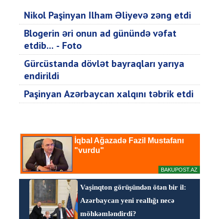
Nikol Paşinyan İlham Əliyevə zəng etdi
Blogerin əri onun ad günündə vəfat
etdib... - Foto
Gürcüstanda dövlət bayraqları yarıya
endirildi
Paşinyan Azərbaycan xalqını təbrik etdi