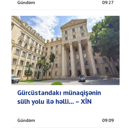
Gündəm
09:27
Gürcüstandakı münaqişənin
sülh yolu ilə həlli... – XİN
Gündəm
09:09