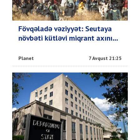
Fövqəladə vəziyyət: Seutaya
növbəti kütləvi miqrant axını...
Planet
7 Avqust 21:25