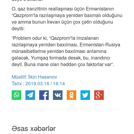
O, qaz tranzitinin reallaşması üçün Ermənistanın
“Qazprom”la razılaşmaya yenidən baxmalı olduğunu
və amma bunun İrəvan üçün çox çətin olduğunu
deyib:
“Problem odur ki, “Qazprom”la imzalanan
razılaşmaya yenidən baxılması, Ermənistan-Rusiya
münasibətlərinə yenidən baxılması anlamına
gələcək. Yumşaq formada desək, bu, inandırıcı
deyil. Buna mane olan həddən çox faktorlar var”.
Müəllif: İlkin Həsənov
Tarix : 2019.03.16 / 16:14
Əsas xəbərlər