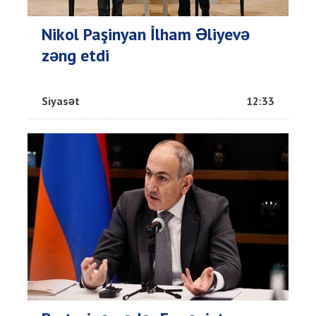
Nikol Paşinyan İlham Əliyevə
zəng etdi
Siyasət
12:33