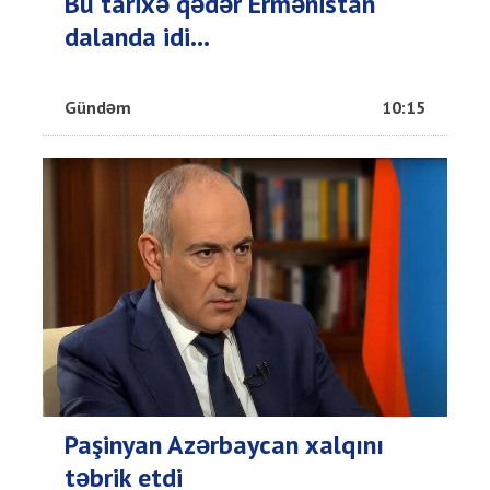
Bu tarixə qədər Ermənistan
dalanda idi...
Gündəm
10:15
Paşinyan Azərbaycan xalqını
təbrik etdi