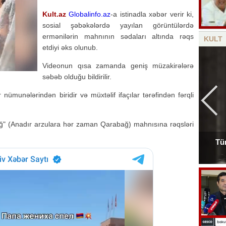
Kult.az
Globalinfo.az
-a istinadla xəbər verir ki,
sosial şəbəkələrdə yayılan görüntülərdə
ermənilərin mahnının sədaları altında rəqs
KULT
etdiyi əks olunub.
Videonun qısa zamanda geniş müzakirələrə
səbəb olduğu bildirilir.
nümunələrindən biridir və müxtəlif ifaçılar tərəfindən fərqli
" (Anadır arzulara hər zaman Qarabağ) mahnısına rəqsləri
Tür
Tanınmış aşığın nəvəsi faciəvi şəkildə öldü