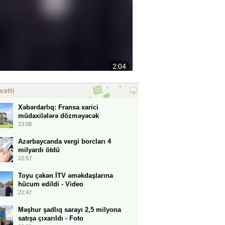
xətti
Xəbərdarlıq: Fransa xarici
müdaxilələrə dözməyəcək
23:08
Azərbaycanda vergi borcları 4
milyardı ötdü
22:57
Toyu çəkən İTV əməkdaşlarına
hücum edildi - Video
22:47
Məşhur şadlıq sarayı 2,5 milyona
satışa çıxarıldı - Foto