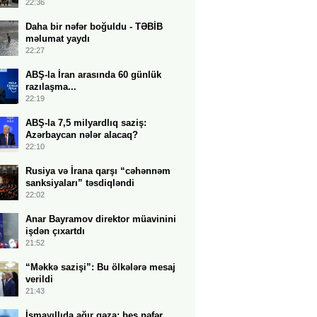
22:36
Daha bir nəfər boğuldu - TƏBİB
məlumat yaydı
22:27
ABŞ-la İran arasında 60 günlük
razılaşma...
22:19
ABŞ-la 7,5 milyardlıq saziş:
Azərbaycan nələr alacaq?
22:10
Rusiya və İrana qarşı “cəhənnəm
sanksiyaları” təsdiqləndi
22:02
Anar Bayramov direktor müavinini
işdən çıxartdı
21:52
“Məkkə sazişi”: Bu ölkələrə mesaj
verildi
21:43
İsmayıllıda ağır qəza: beş nəfər