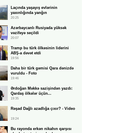
Laçında yaşayış evlərinin
yaxınlığında yanğın
20:25
Azərbaycanlı Rusiyada yüksək
vəzifəyə seçildi
20:07
Tramp bu türk ölkəsinin liderini
ABŞ-a dəvət etdi
19:56
Daha bir türk gəmisi Qara dənizdə
vuruldu - Foto
19:46
Ərdoğan Məkkə sazişindən yazdı:
Qardaş ölkələr üçün...
19:35
Rəşad Dağlı azadlığa çıxır? - Video
19:24
Bu rayonda erkən nikahın qarşısı