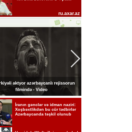
kiyəli aktyor azərbaycanlı rejissorun
Ceki Çan Bakıda çə
filmində - Video
zədələdi 