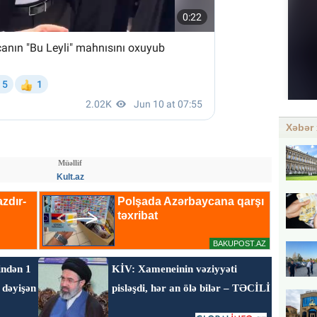
Xəbər 
Müəllif
Kult.az