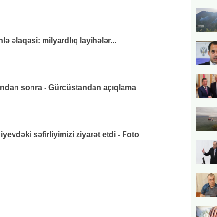
 əlaqəsi: milyardlıq layihələr...
ından sonra - Gürcüstandan açıqlama
vdəki səfirliyimizi ziyarət etdi - Foto