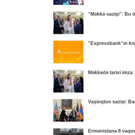
“Məkkə sazişi”: Bu ö
"Expressbank"ın kred
Məkkədə tarixi imza:
Vaşinqton sazişi: Ba
Ermənistana 8 vaqon