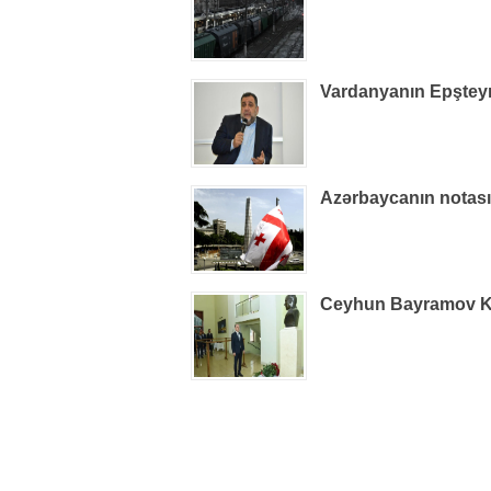
Vardanyanın Epşteynlə
Azərbaycanın notas
Ceyhun Bayramov Kiye