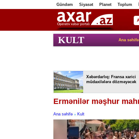
Gündəm
Siyasət
Planet
Toplum
ا
KULT
Ana səhifə
Xəbərdarlıq: Fransa xarici
müdaxilələrə dözməyəcək
Ermənilər məşhur mahn
Ana səhifə
Kult