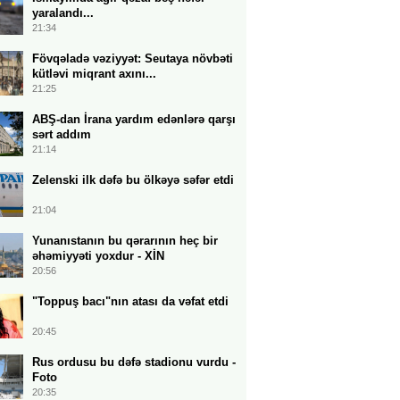
yaralandı...
21:34
Fövqəladə vəziyyət: Seutaya növbəti
kütləvi miqrant axını...
21:25
ABŞ-dan İrana yardım edənlərə qarşı
sərt addım
21:14
Zelenski ilk dəfə bu ölkəyə səfər etdi
21:04
Yunanıstanın bu qərarının heç bir
əhəmiyyəti yoxdur - XİN
20:56
"Toppuş bacı"nın atası da vəfat etdi
20:45
Rus ordusu bu dəfə stadionu vurdu -
Foto
20:35