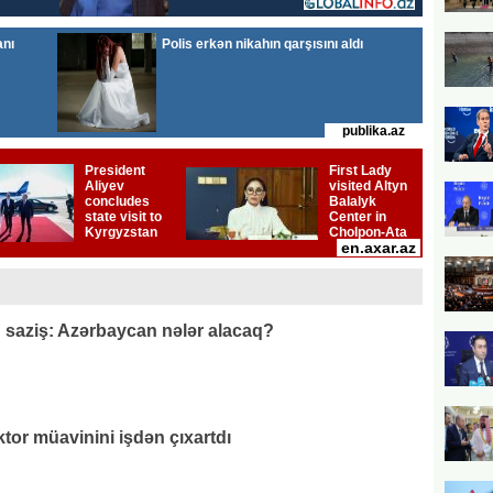
q saziş: Azərbaycan nələr alacaq?
or müavinini işdən çıxartdı