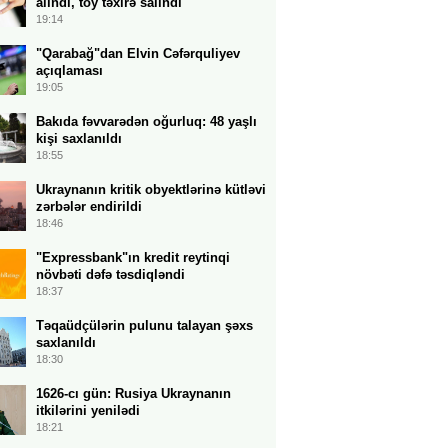
alındı, toy təxirə salındı
19:14
"Qarabağ"dan Elvin Cəfərquliyev
açıqlaması
19:05
Bakıda fəvvarədən oğurluq: 48 yaşlı
kişi saxlanıldı
18:55
Ukraynanın kritik obyektlərinə kütləvi
zərbələr endirildi
18:46
"Expressbank"ın kredit reytinqi
növbəti dəfə təsdiqləndi
18:37
Təqaüdçülərin pulunu talayan şəxs
saxlanıldı
18:30
1626-cı gün: Rusiya Ukraynanın
itkilərini yenilədi
18:21