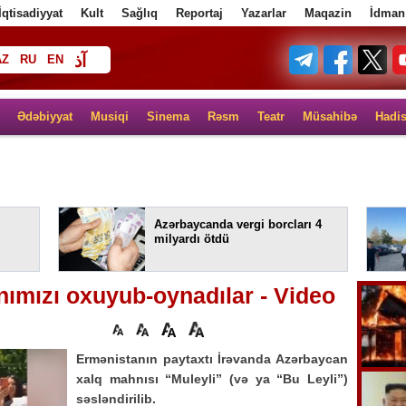
İqtisadiyyat
Kult
Sağlıq
Reportaj
Yazarlar
Maqazin
İdman
آذ
AZ
RU
EN
ف
Ədəbiyyat
Musiqi
Sinema
Rəsm
Teatr
Müsahibə
Hadi
Azərbaycanda vergi borcları 4
milyardı ötdü
ımızı oxuyub-oynadılar - Video
Ermənistanın paytaxtı İrəvanda Azərbaycan
xalq mahnısı “Muleyli” (və ya “Bu Leyli”)
səsləndirilib.