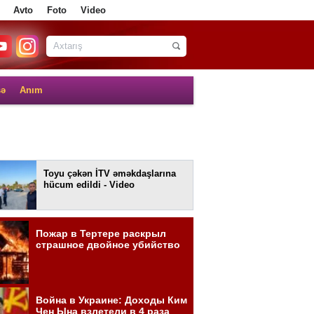
Avto
Foto
Video
sə
Anım
Toyu çəkən İTV əməkdaşlarına
hücum edildi - Video