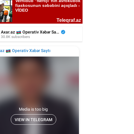
kiyəli aktyor azərbaycanlı rejissorun
filmində - Video