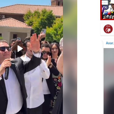
Tür
Tanınmış aşığın nəvəsi faciəvi şəkildə öldü