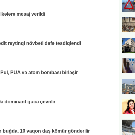
lkələrə mesaj verildi
it reytinqi növbəti dəfə təsdiqləndi
 Pul, PUA və atom bombası birləşir
kı dominant gücə çevrilir
 buğda, 10 vaqon daş kömür göndərilir