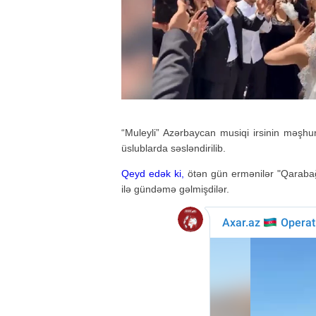
“Muleyli” Azərbaycan musiqi irsinin məşhur 
üslublarda səsləndirilib.
Qeyd edək ki,
ötən gün ermənilər "Qarabağ
ilə gündəmə gəlmişdilər.